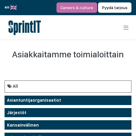
Siirry sisältöön
en
Careers & culture
Pyydä tarjous
Asiakkaitamme toimialoittain
All
Asiantuntijaorganisaatiot
Järjestöt
Kansainvälinen