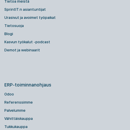
Tietoa meistä
SprintIT:n asiantuntijat
Urasivut ja avoimet työpaikat
Tietosuoja
Blogi
Kasvun työkalut -podcast
Demot ja webinaarit
ERP-toiminnanohjaus
Odoo
Referenssimme
Palvelumme
Vähittäiskauppa
Tukkukauppa