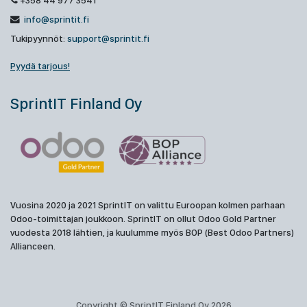
+358 44 977 3541
info@sprintit.fi
Tukipyynnöt:
support@sprintit.fi
Pyydä tarjous!
SprintIT Finland Oy
Vuosina 2020 ja 2021 SprintIT on valittu Euroopan kolmen parhaan
Odoo-toimittajan joukkoon. SprintIT on ollut Odoo Gold Partner
vuodesta 2018 lähtien, ja kuulumme myös BOP (Best Odoo Partners)
Allianceen.
Copyright © SprintIT Finland Oy 2026