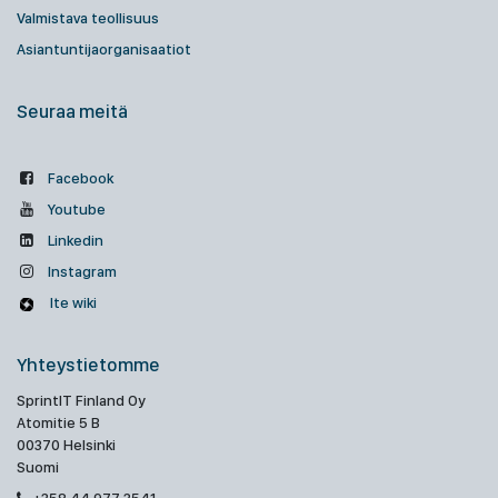
Valmistava teollisuus
Asiantuntijaorganisaatiot
Seuraa meitä
Facebook
Youtube
Linkedin
Instagram
Ite wiki
Yhteystietomme
SprintIT Finland Oy
Atomitie 5 B
00370 Helsinki
Suomi