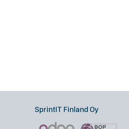
SprintIT Finland Oy