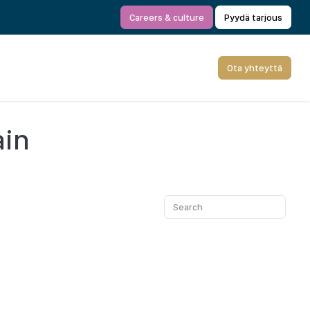
Careers & culture
Pyydä tarjous
Ota yhteyttä
ain