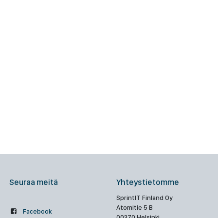
Seuraa meitä
Yhteystietomme
SprintIT Finland Oy
Atomitie 5 B
Facebook
00370 Helsinki