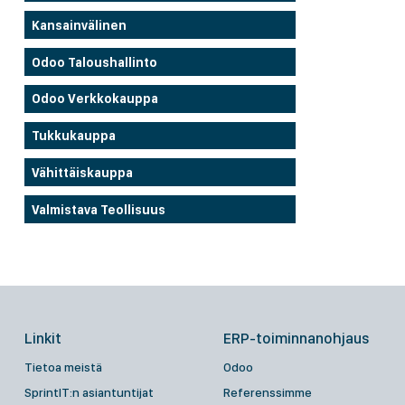
Kansainvälinen
Odoo Taloushallinto
Odoo Verkkokauppa
Tukkukauppa
Vähittäiskauppa
Valmistava Teollisuus
Linkit
ERP-toiminnanohjaus
Tietoa meistä
Odoo
SprintIT:n asiantuntijat
Referenssimme