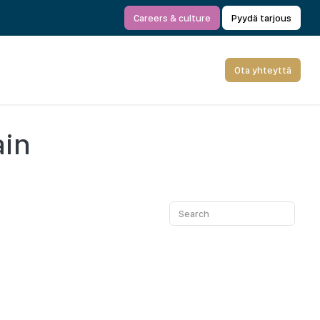
Careers & culture
Pyydä tarjous
Ota yhteyttä
ain