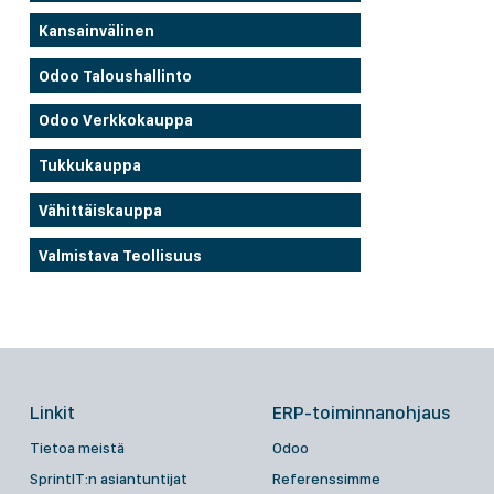
Kansainvälinen
Odoo Taloushallinto
Odoo Verkkokauppa
Tukkukauppa
Vähittäiskauppa
Valmistava Teollisuus
Linkit
ERP-toiminnanohjaus
Tietoa meistä
Odoo
SprintIT:n asiantuntijat
Referenssimme