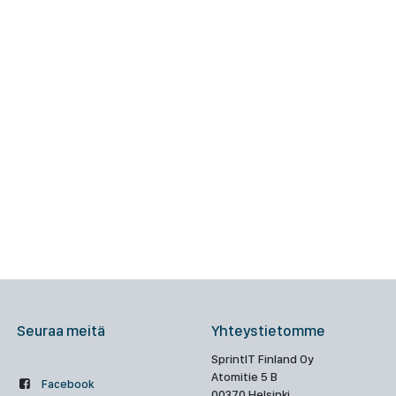
Seuraa meitä
Yhteystietomme
SprintIT Finland Oy
Atomitie 5 B
Facebook
00370 Helsinki