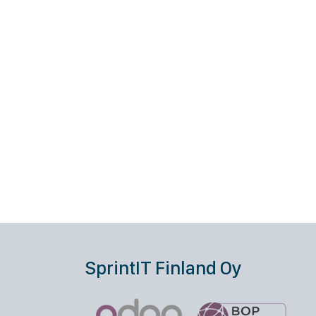
SprintIT Finland Oy