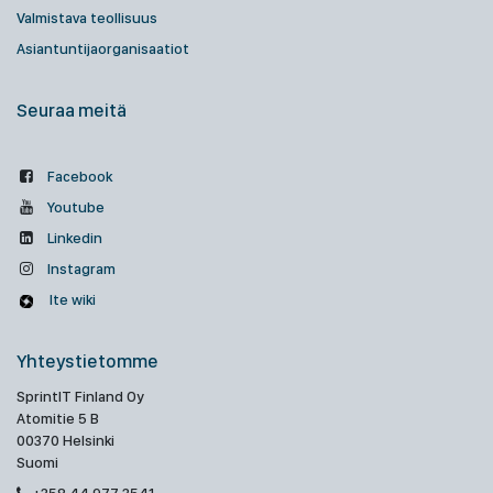
Valmistava teollisuus
Asiantuntijaorganisaatiot
Seuraa meitä
Facebook
Youtube
Linkedin
Instagram
Ite wiki
Yhteystietomme
SprintIT Finland Oy
Atomitie 5 B
00370 Helsinki
Suomi