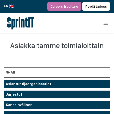
Siirry sisältöön
en
Careers & culture
Pyydä tarjous
Asiakkaitamme toimialoittain
All
Asiantuntijaorganisaatiot
Järjestöt
Kansainvälinen