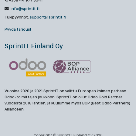
+358 44 977 3541
info@sprintit.fi
Tukipyynnöt:
support@sprintit.fi
Pyydä tarjous!
SprintIT Finland Oy
Vuosina 2020 ja 2021 SprintIT on valittu Euroopan kolmen parhaan
Odoo-toimittajan joukkoon. SprintIT on ollut Odoo Gold Partner
vuodesta 2018 lähtien, ja kuulumme myös BOP (Best Odoo Partners)
Allianceen.
Copyright © SprintIT Finland Oy 2026