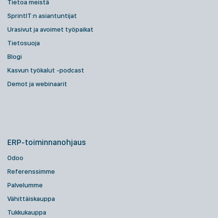
Tietoa meistä
SprintIT:n asiantuntijat
Urasivut ja avoimet työpaikat
Tietosuoja
Blogi
Kasvun työkalut -podcast
Demot ja webinaarit
ERP-toiminnanohjaus
Odoo
Referenssimme
Palvelumme
Vähittäiskauppa
Tukkukauppa