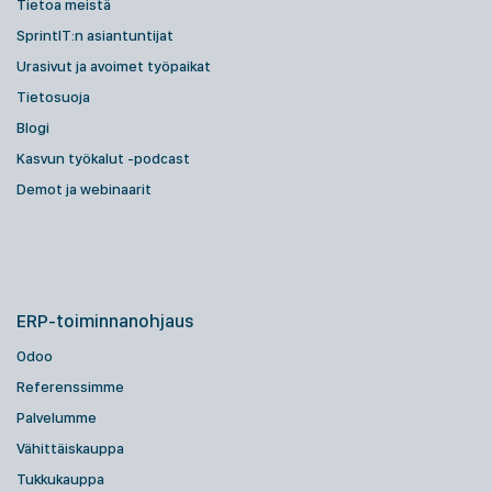
Tietoa meistä
SprintIT:n asiantuntijat
Urasivut ja avoimet työpaikat
Tietosuoja
Blogi
Kasvun työkalut -podcast
Demot ja webinaarit
ERP-toiminnanohjaus
Odoo
Referenssimme
Palvelumme
Vähittäiskauppa
Tukkukauppa