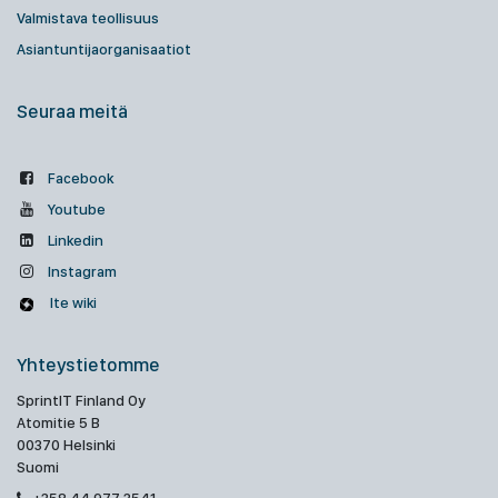
Valmistava teollisuus
Asiantuntijaorganisaatiot
Seuraa meitä
Facebook
Youtube
Linkedin
Instagram
Ite wiki
Yhteystietomme
SprintIT Finland Oy
Atomitie 5 B
00370 Helsinki
Suomi