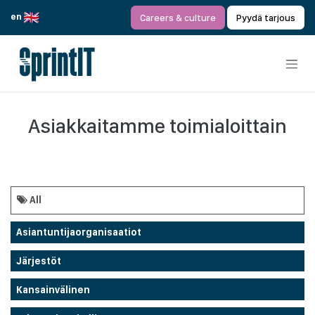
Siirry sisältöön
en
Careers & culture
Pyydä tarjous
Asiakkaitamme toimialoittain
All
Asiantuntijaorganisaatiot
Järjestöt
Kansainvälinen