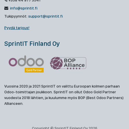
+358 44 977 3541
info@sprintit.fi
Tukipyynnöt:
support@sprintit.fi
Pyydä tarjous!
SprintIT Finland Oy
Vuosina 2020 ja 2021 SprintIT on valittu Euroopan kolmen parhaan
Odoo-toimittajan joukkoon. SprintIT on ollut Odoo Gold Partner
vuodesta 2018 lähtien, ja kuulumme myös BOP (Best Odoo Partners)
Allianceen.
Copyright © SprintIT Finland Oy 2026