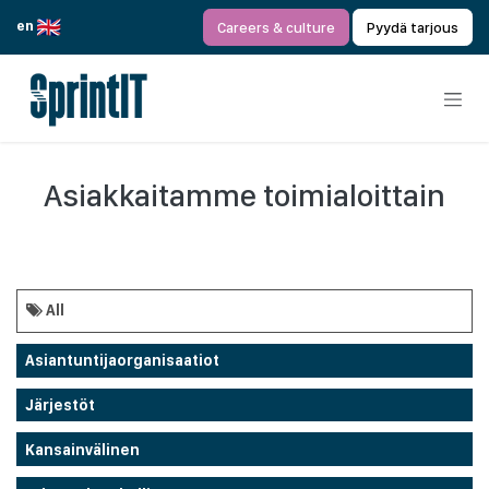
Siirry sisältöön
en
Careers & culture
Pyydä tarjous
Asiakkaitamme toimialoittain
All
Asiantuntijaorganisaatiot
Järjestöt
Kansainvälinen