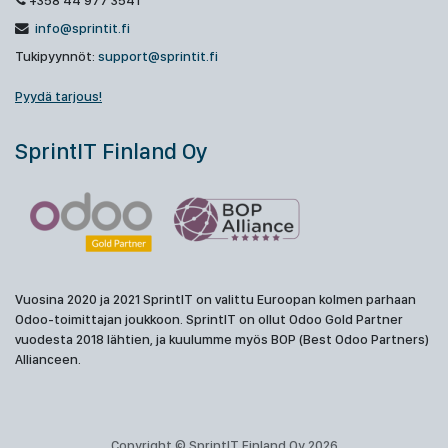
+358 44 977 3541
info@sprintit.fi
Tukipyynnöt:
support@sprintit.fi
Pyydä tarjous!
SprintIT Finland Oy
Vuosina 2020 ja 2021 SprintIT on valittu Euroopan kolmen parhaan
Odoo-toimittajan joukkoon. SprintIT on ollut Odoo Gold Partner
vuodesta 2018 lähtien, ja kuulumme myös BOP (Best Odoo Partners)
Allianceen.
Copyright © SprintIT Finland Oy 2026