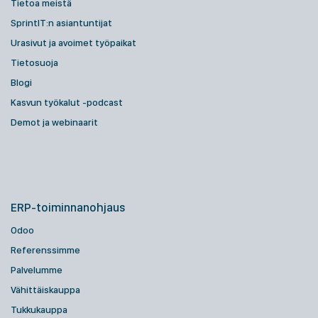
Tietoa meistä
SprintIT:n asiantuntijat
Urasivut ja avoimet työpaikat
Tietosuoja
Blogi
Kasvun työkalut -podcast
Demot ja webinaarit
ERP-toiminnanohjaus
Odoo
Referenssimme
Palvelumme
Vähittäiskauppa
Tukkukauppa