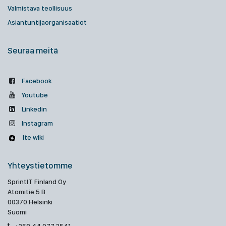
Valmistava teollisuus
Asiantuntijaorganisaatiot
Seuraa meitä
Facebook
Youtube
Linkedin
Instagram
Ite wiki
Yhteystietomme
SprintIT Finland Oy
Atomitie 5 B
00370 Helsinki
Suomi