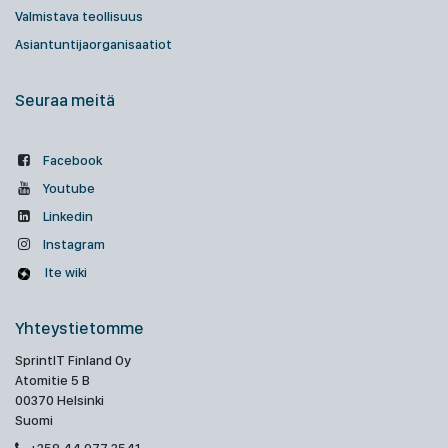
Valmistava teollisuus
Asiantuntijaorganisaatiot
Seuraa meitä
Facebook
Youtube
Linkedin
Instagram
Ite wiki
Yhteystietomme
SprintIT Finland Oy
Atomitie 5 B
00370 Helsinki
Suomi