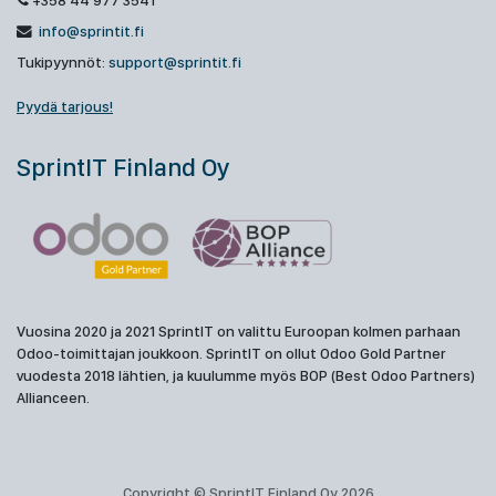
+358 44 977 3541
info@sprintit.fi
Tukipyynnöt:
support@sprintit.fi
Pyydä tarjous!
SprintIT Finland Oy
Vuosina 2020 ja 2021 SprintIT on valittu Euroopan kolmen parhaan
Odoo-toimittajan joukkoon. SprintIT on ollut Odoo Gold Partner
vuodesta 2018 lähtien, ja kuulumme myös BOP (Best Odoo Partners)
Allianceen.
Copyright © SprintIT Finland Oy 2026