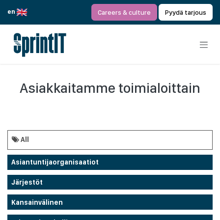
Siirry sisältöön
en
Careers & culture
Pyydä tarjous
Asiakkaitamme toimialoittain
All
Asiantuntijaorganisaatiot
Järjestöt
Kansainvälinen