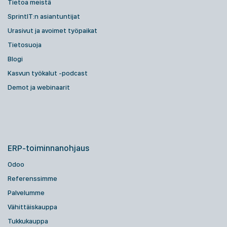
Tietoa meistä
SprintIT:n asiantuntijat
Urasivut ja avoimet työpaikat
Tietosuoja
Blogi
Kasvun työkalut -podcast
Demot ja webinaarit
ERP-toiminnanohjaus
Odoo
Referenssimme
Palvelumme
Vähittäiskauppa
Tukkukauppa