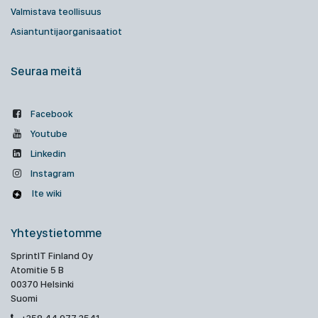
Valmistava teollisuus
Asiantuntijaorganisaatiot
Seuraa meitä
Facebook
Youtube
Linkedin
Instagram
Ite wiki
Yhteystietomme
SprintIT Finland Oy
Atomitie 5 B
00370 Helsinki
Suomi