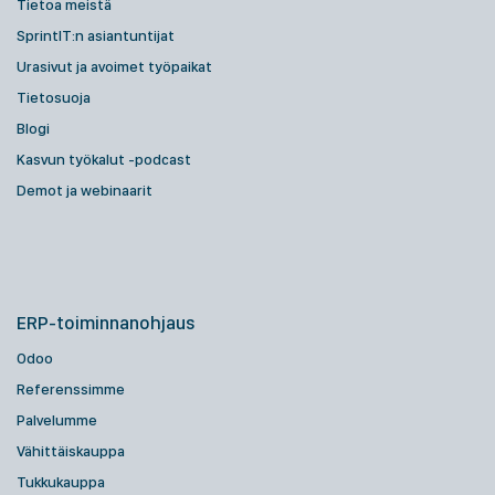
Tietoa meistä
SprintIT:n asiantuntijat
Urasivut ja avoimet työpaikat
Tietosuoja
Blogi
Kasvun työkalut -podcast
Demot ja webinaarit
ERP-toiminnanohjaus
Odoo
Referenssimme
Palvelumme
Vähittäiskauppa
Tukkukauppa