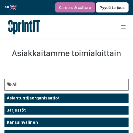
Siirry sisältöön
en
Careers & culture
Pyydä tarjous
Asiakkaitamme toimialoittain
All
Asiantuntijaorganisaatiot
Järjestöt
Kansainvälinen