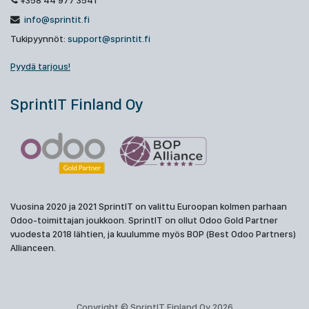
+358 44 977 3541
info@sprintit.fi
Tukipyynnöt:
support@sprintit.fi
Pyydä tarjous!
SprintIT Finland Oy
Vuosina 2020 ja 2021 SprintIT on valittu Euroopan kolmen parhaan
Odoo-toimittajan joukkoon. SprintIT on ollut Odoo Gold Partner
vuodesta 2018 lähtien, ja kuulumme myös BOP (Best Odoo Partners)
Allianceen.
Copyright © SprintIT Finland Oy 2026