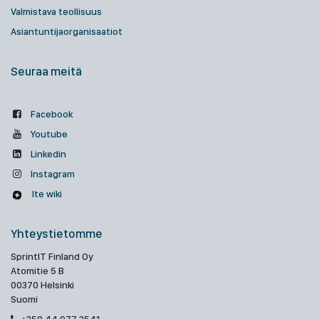
Valmistava teollisuus
Asiantuntijaorganisaatiot
Seuraa meitä
Facebook
Youtube
Linkedin
Instagram
Ite wiki
Yhteystietomme
SprintIT Finland Oy
Atomitie 5 B
00370 Helsinki
Suomi