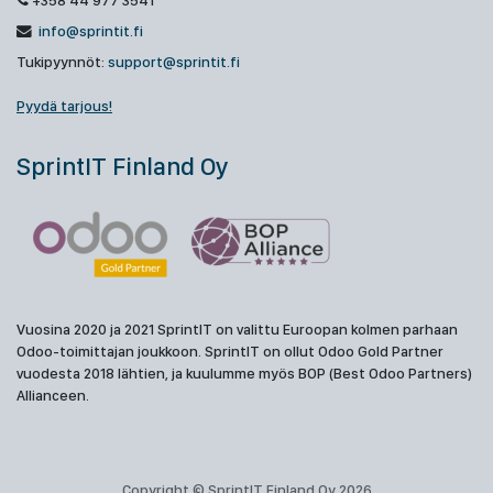
+358 44 977 3541
info@sprintit.fi
Tukipyynnöt:
support@sprintit.fi
Pyydä tarjous!
SprintIT Finland Oy
Vuosina 2020 ja 2021 SprintIT on valittu Euroopan kolmen parhaan
Odoo-toimittajan joukkoon. SprintIT on ollut Odoo Gold Partner
vuodesta 2018 lähtien, ja kuulumme myös BOP (Best Odoo Partners)
Allianceen.
Copyright © SprintIT Finland Oy 2026