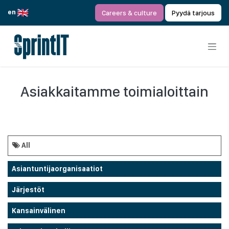
Siirry sisältöön
en
Careers & culture
Pyydä tarjous
Asiakkaitamme toimialoittain
All
Asiantuntijaorganisaatiot
Järjestöt
Kansainvälinen