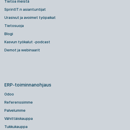
Tietoa meistä
SprintIT:n asiantuntijat
Urasivut ja avoimet työpaikat
Tietosuoja
Blogi
Kasvun työkalut -podcast
Demot ja webinaarit
ERP-toiminnanohjaus
Odoo
Referenssimme
Palvelumme
Vähittäiskauppa
Tukkukauppa