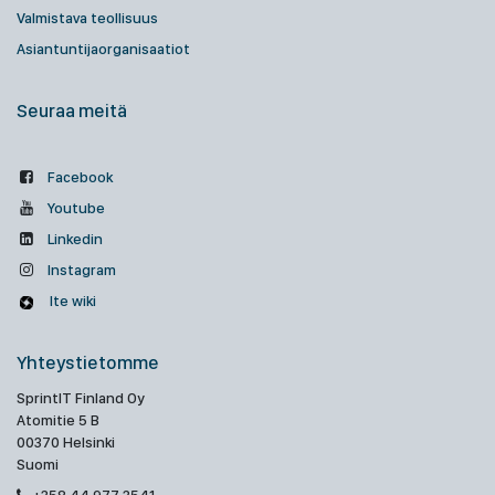
Valmistava teollisuus
Asiantuntijaorganisaatiot
Seuraa meitä
Facebook
Youtube
Linkedin
Instagram
Ite wiki
Yhteystietomme
SprintIT Finland Oy
Atomitie 5 B
00370 Helsinki
Suomi