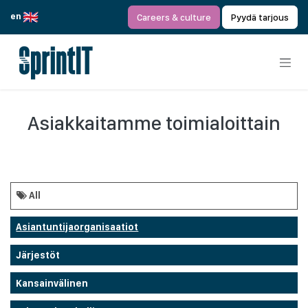
Siirry sisältöön
en
Careers & culture
Pyydä tarjous
Asiakkaitamme toimialoittain
All
Asiantuntijaorganisaatiot
Järjestöt
Kansainvälinen