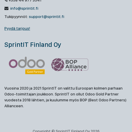
+358 44 977 3541
info@sprintit.fi
Tukipyynnöt:
support@sprintit.fi
Pyydä tarjous!
SprintIT Finland Oy
Vuosina 2020 ja 2021 SprintIT on valittu Euroopan kolmen parhaan
Odoo-toimittajan joukkoon. SprintIT on ollut Odoo Gold Partner
vuodesta 2018 lähtien, ja kuulumme myös BOP (Best Odoo Partners)
Allianceen.
Copyright © SprintIT Finland Oy 2026