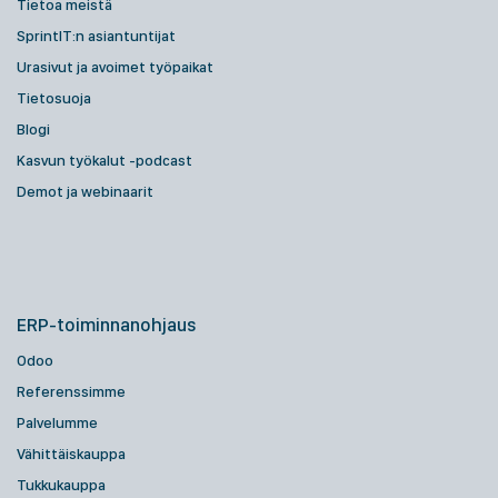
Tietoa meistä
SprintIT:n asiantuntijat
Urasivut ja avoimet työpaikat
Tietosuoja
Blogi
Kasvun työkalut -podcast
Demot ja webinaarit
ERP-toiminnanohjaus
Odoo
Referenssimme
Palvelumme
Vähittäiskauppa
Tukkukauppa