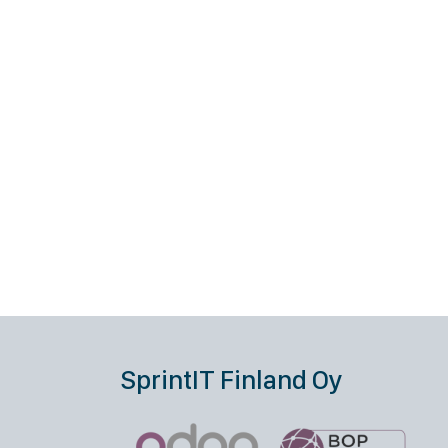
SprintIT Finland Oy