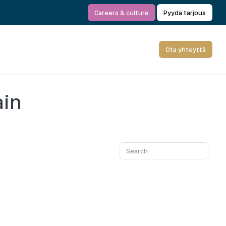
Careers & culture
Pyydä tarjous
Ota yhteyttä
ain