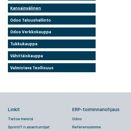
Kansainvälinen
Odoo Taloushallinto
Odoo Verkkokauppa
Tukkukauppa
Vähittäiskauppa
Valmistava Teollisuus
Linkit
ERP-toiminnanohjaus
Tietoa meistä
Odoo
SprintIT:n asiantuntijat
Referenssimme