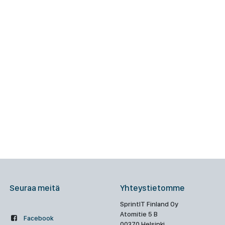
Seuraa meitä
Yhteystietomme
SprintIT Finland Oy
Atomitie 5 B
Facebook
00370 Helsinki