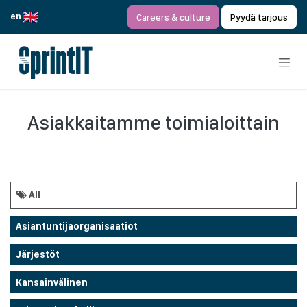
Siirry sisältöön
en
Careers & culture
Pyydä tarjous
Asiakkaitamme toimialoittain
All
Asiantuntijaorganisaatiot
Järjestöt
Kansainvälinen