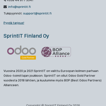
+358 44 977 3541
info@sprintit.fi
Tukipyynnöt:
support@sprintit.fi
Pyydä tarjous!
SprintIT Finland Oy
Vuosina 2020 ja 2021 SprintIT on valittu Euroopan kolmen parhaan
Odoo-toimittajan joukkoon. SprintIT on ollut Odoo Gold Partner
vuodesta 2018 lähtien, ja kuulumme myös BOP (Best Odoo Partners)
Allianceen.
Copyright © SprintIT Finland Oy 2026