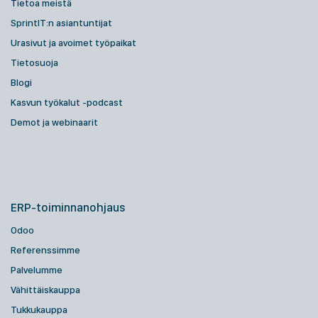
Tietoa meistä
SprintIT:n asiantuntijat
Urasivut ja avoimet työpaikat
Tietosuoja
Blogi
Kasvun työkalut -podcast
Demot ja webinaarit
ERP-toiminnanohjaus
Odoo
Referenssimme
Palvelumme
Vähittäiskauppa
Tukkukauppa