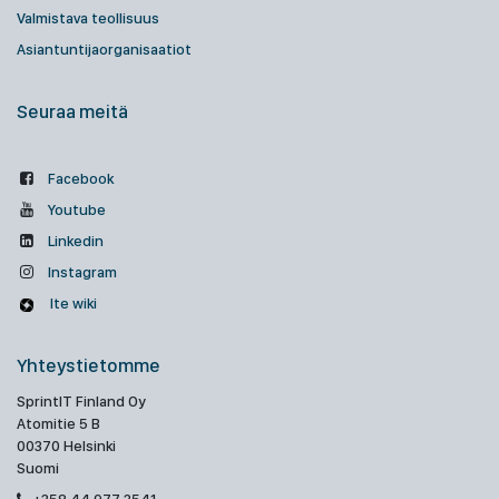
Valmistava teollisuus
Asiantuntijaorganisaatiot
Seuraa meitä
Facebook
Youtube
Linkedin
Instagram
Ite wiki
Yhteystietomme
SprintIT Finland Oy
Atomitie 5 B
00370 Helsinki
Suomi