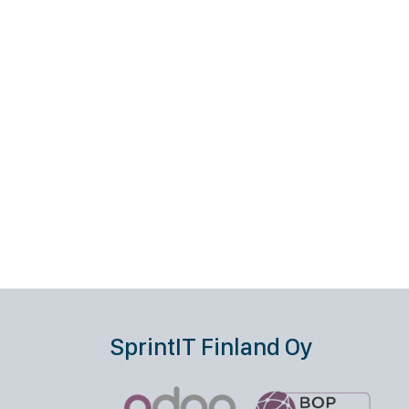
SprintIT Finland Oy