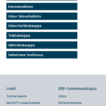
Kansainvälinen
Odoo Taloushallinto
Odoo Verkkokauppa
Tukkukauppa
Vähittäiskauppa
Valmistava Teollisuus
Linkit
ERP-toiminnanohjaus
Tietoa meistä
Odoo
SprintIT:n asiantuntijat
Referenssimme