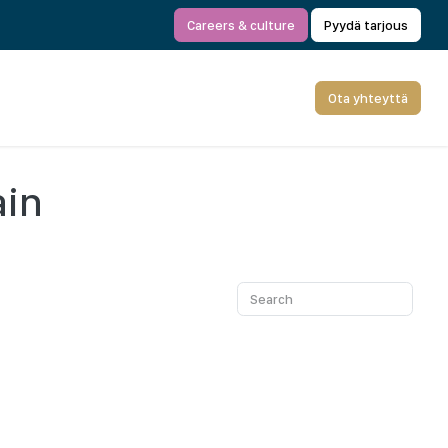
Careers & culture
Pyydä tarjous
Ota yhteyttä
ain