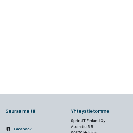
Seuraa meitä
Yhteystietomme
SprintIT Finland Oy
Atomitie 5 B
Facebook
00370 Helsinki