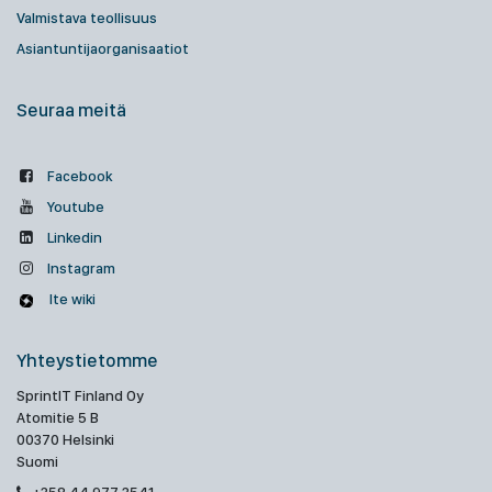
Valmistava teollisuus
Asiantuntijaorganisaatiot
Seuraa meitä
Facebook
Youtube
Linkedin
Instagram
Ite wiki
Yhteystietomme
SprintIT Finland Oy
Atomitie 5 B
00370 Helsinki
Suomi