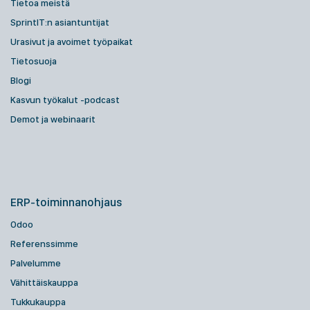
Tietoa meistä
SprintIT:n asiantuntijat
Urasivut ja avoimet työpaikat
Tietosuoja
Blogi
Kasvun työkalut -podcast
Demot ja webinaarit
ERP-toiminnanohjaus
Odoo
Referenssimme
Palvelumme
Vähittäiskauppa
Tukkukauppa