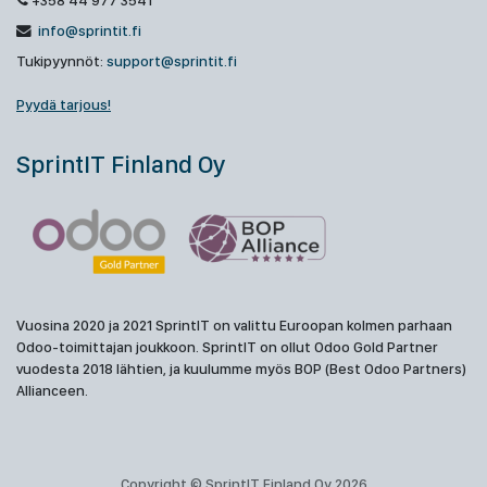
+358 44 977 3541
info@sprintit.fi
Tukipyynnöt:
support@sprintit.fi
Pyydä tarjous!
SprintIT Finland Oy
Vuosina 2020 ja 2021 SprintIT on valittu Euroopan kolmen parhaan
Odoo-toimittajan joukkoon. SprintIT on ollut Odoo Gold Partner
vuodesta 2018 lähtien, ja kuulumme myös BOP (Best Odoo Partners)
Allianceen.
Copyright © SprintIT Finland Oy 2026