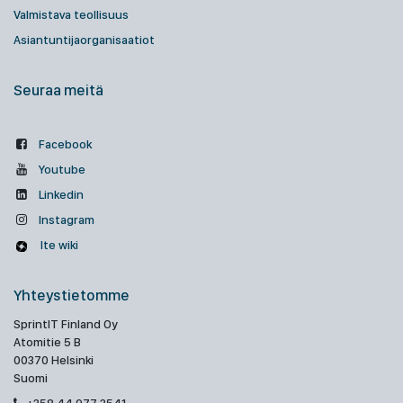
Valmistava teollisuus
Asiantuntijaorganisaatiot
Seuraa meitä
Facebook
Youtube
Linkedin
Instagram
Ite wiki
Yhteystietomme
SprintIT Finland Oy
Atomitie 5 B
00370 Helsinki
Suomi