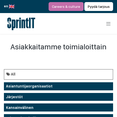
Siirry sisältöön
en
Careers & culture
Pyydä tarjous
Asiakkaitamme toimialoittain
All
Asiantuntijaorganisaatiot
Järjestöt
Kansainvälinen