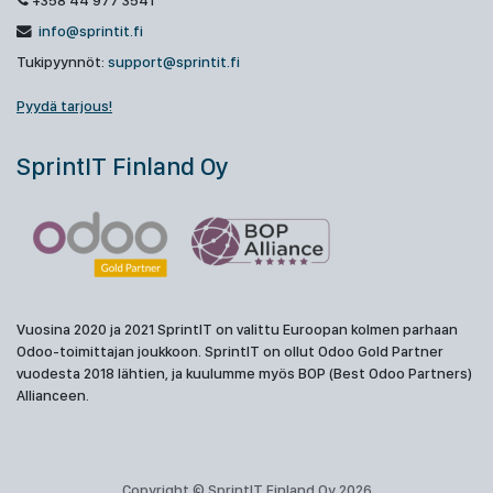
+358 44 977 3541
info@sprintit.fi
Tukipyynnöt:
support@sprintit.fi
Pyydä tarjous!
SprintIT Finland Oy
Vuosina 2020 ja 2021 SprintIT on valittu Euroopan kolmen parhaan
Odoo-toimittajan joukkoon. SprintIT on ollut Odoo Gold Partner
vuodesta 2018 lähtien, ja kuulumme myös BOP (Best Odoo Partners)
Allianceen.
Copyright © SprintIT Finland Oy 2026