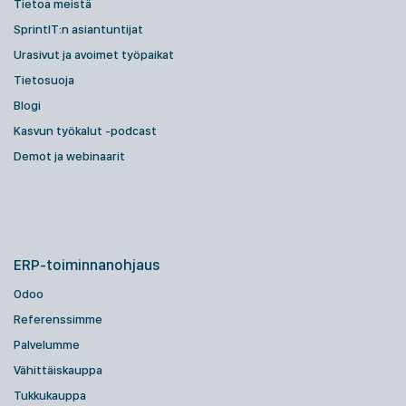
Tietoa meistä
SprintIT:n asiantuntijat
Urasivut ja avoimet työpaikat
Tietosuoja
Blogi
Kasvun työkalut -podcast
Demot ja webinaarit
ERP-toiminnanohjaus
Odoo
Referenssimme
Palvelumme
Vähittäiskauppa
Tukkukauppa