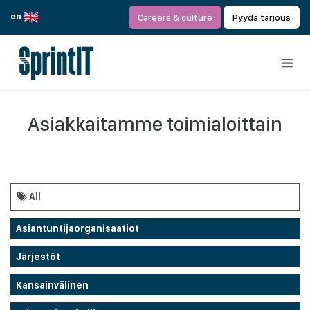
Siirry sisältöön
en
Careers & culture
Pyydä tarjous
Asiakkaitamme toimialoittain
All
Asiantuntijaorganisaatiot
Järjestöt
Kansainvälinen