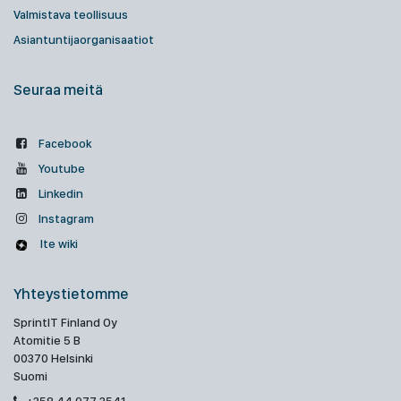
Valmistava teollisuus
Asiantuntijaorganisaatiot
Seuraa meitä
Facebook
Youtube
Linkedin
Instagram
Ite wiki
Yhteystietomme
SprintIT Finland Oy
Atomitie 5 B
00370 Helsinki
Suomi