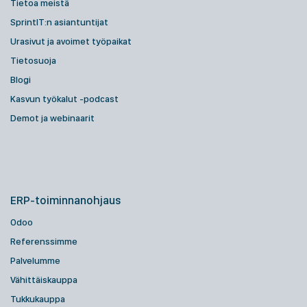
Tietoa meistä
SprintIT:n asiantuntijat
Urasivut ja avoimet työpaikat
Tietosuoja
Blogi
Kasvun työkalut -podcast
Demot ja webinaarit
ERP-toiminnanohjaus
Odoo
Referenssimme
Palvelumme
Vähittäiskauppa
Tukkukauppa