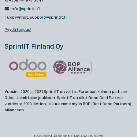
+358 44 977 3541
info@sprintit.fi
Tukipyynnöt:
support@sprintit.fi
Pyydä tarjous!
SprintIT Finland Oy
Vuosina 2020 ja 2021 SprintIT on valittu Euroopan kolmen parhaan
Odoo-toimittajan joukkoon. SprintIT on ollut Odoo Gold Partner
vuodesta 2018 lähtien, ja kuulumme myös BOP (Best Odoo Partners)
Allianceen.
Copyright © SprintIT Finland Oy 2026