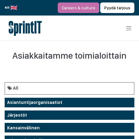
Siirry sisältöön
en
Careers & culture
Pyydä tarjous
Asiakkaitamme toimialoittain
All
Asiantuntijaorganisaatiot
Järjestöt
Kansainvälinen