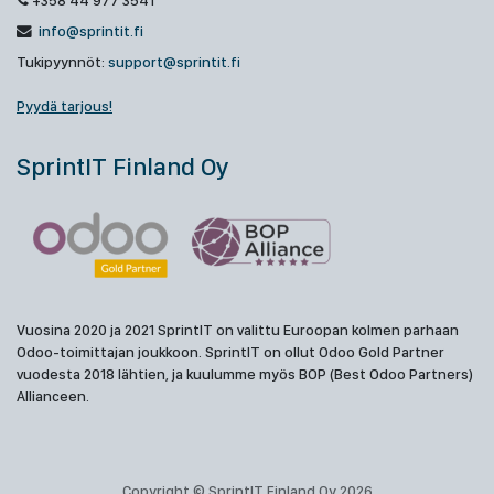
+358 44 977 3541
info@sprintit.fi
Tukipyynnöt:
support@sprintit.fi
Pyydä tarjous!
SprintIT Finland Oy
Vuosina 2020 ja 2021 SprintIT on valittu Euroopan kolmen parhaan
Odoo-toimittajan joukkoon. SprintIT on ollut Odoo Gold Partner
vuodesta 2018 lähtien, ja kuulumme myös BOP (Best Odoo Partners)
Allianceen.
Copyright © SprintIT Finland Oy 2026