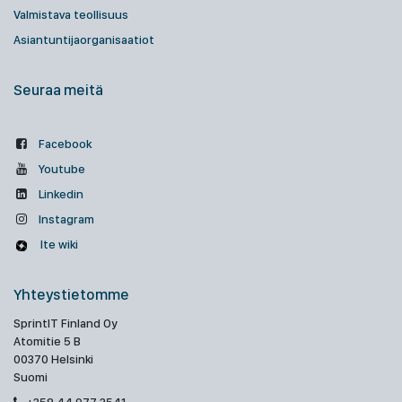
Valmistava teollisuus
Asiantuntijaorganisaatiot
Seuraa meitä
Facebook
Youtube
Linkedin
Instagram
Ite wiki
Yhteystietomme
SprintIT Finland Oy
Atomitie 5 B
00370 Helsinki
Suomi