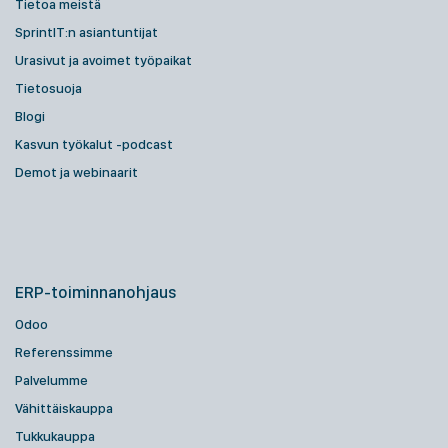
Tietoa meistä
SprintIT:n asiantuntijat
Urasivut ja avoimet työpaikat
Tietosuoja
Blogi
Kasvun työkalut -podcast
Demot ja webinaarit
ERP-toiminnanohjaus
Odoo
Referenssimme
Palvelumme
Vähittäiskauppa
Tukkukauppa