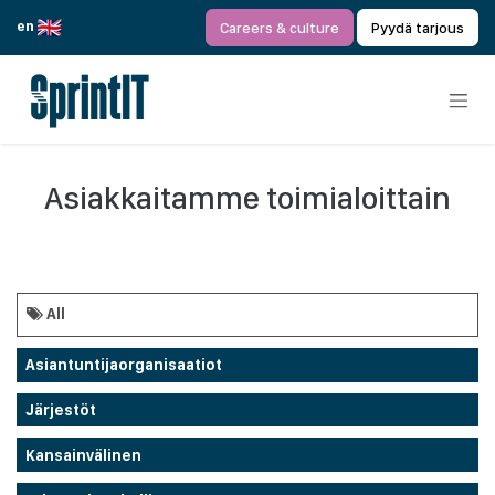
Siirry sisältöön
en
Careers & culture
Pyydä tarjous
Asiakkaitamme toimialoittain
All
Asiantuntijaorganisaatiot
Järjestöt
Kansainvälinen