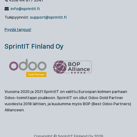
+358 44 977 3541
info@sprintit.fi
Tukipyynnöt:
support@sprintit.fi
Pyydä tarjous!
SprintIT Finland Oy
Vuosina 2020 ja 2021 SprintIT on valittu Euroopan kolmen parhaan
Odoo-toimittajan joukkoon. SprintIT on ollut Odoo Gold Partner
vuodesta 2018 lähtien, ja kuulumme myös BOP (Best Odoo Partners)
Allianceen.
Copyright © SprintIT Finland Oy 2026