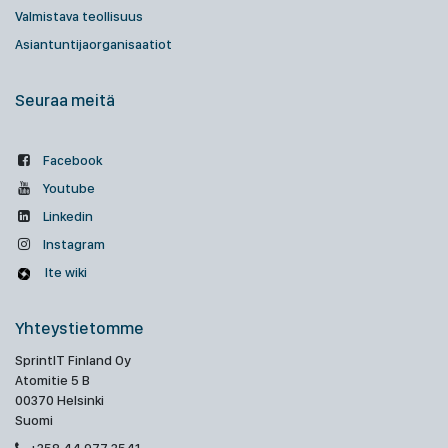
Valmistava teollisuus
Asiantuntijaorganisaatiot
Seuraa meitä
Facebook
Youtube
Linkedin
Instagram
Ite wiki
Yhteystietomme
SprintIT Finland Oy
Atomitie 5 B
00370 Helsinki
Suomi