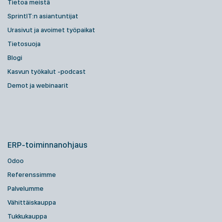
Tietoa meistä
SprintIT:n asiantuntijat
Urasivut ja avoimet työpaikat
Tietosuoja
Blogi
Kasvun työkalut -podcast
Demot ja webinaarit
ERP-toiminnanohjaus
Odoo
Referenssimme
Palvelumme
Vähittäiskauppa
Tukkukauppa