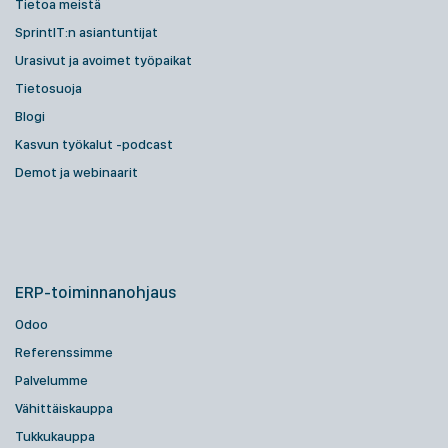
Tietoa meistä
SprintIT:n asiantuntijat
Urasivut ja avoimet työpaikat
Tietosuoja
Blogi
Kasvun työkalut -podcast
Demot ja webinaarit
ERP-toiminnanohjaus
Odoo
Referenssimme
Palvelumme
Vähittäiskauppa
Tukkukauppa