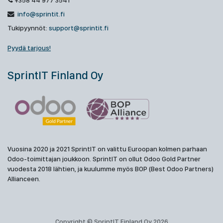
+358 44 977 3541
info@sprintit.fi
Tukipyynnöt:
support@sprintit.fi
Pyydä tarjous!
SprintIT Finland Oy
Vuosina 2020 ja 2021 SprintIT on valittu Euroopan kolmen parhaan
Odoo-toimittajan joukkoon. SprintIT on ollut Odoo Gold Partner
vuodesta 2018 lähtien, ja kuulumme myös BOP (Best Odoo Partners)
Allianceen.
Copyright © SprintIT Finland Oy 2026