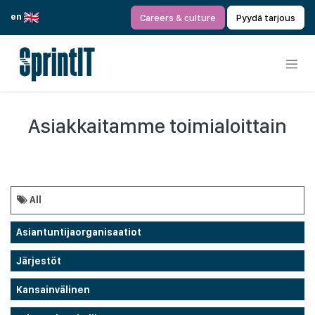
Siirry sisältöön
en
Careers & culture
Pyydä tarjous
Asiakkaitamme toimialoittain
All
Asiantuntijaorganisaatiot
Järjestöt
Kansainvälinen