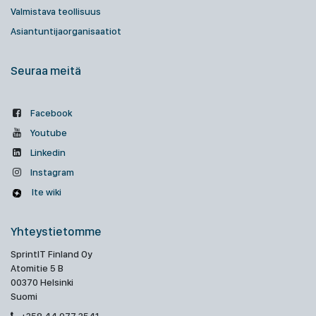
Valmistava teollisuus
Asiantuntijaorganisaatiot
Seuraa meitä
Facebook
Youtube
Linkedin
Instagram
Ite wiki
Yhteystietomme
SprintIT Finland Oy
Atomitie 5 B
00370 Helsinki
Suomi