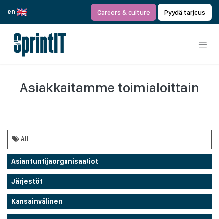
Siirry sisältöön
en
Careers & culture
Pyydä tarjous
Asiakkaitamme toimialoittain
All
Asiantuntijaorganisaatiot
Järjestöt
Kansainvälinen