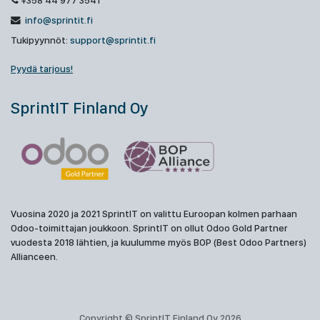
+358 44 977 3541
info@sprintit.fi
Tukipyynnöt:
support@sprintit.fi
Pyydä tarjous!
SprintIT Finland Oy
Vuosina 2020 ja 2021 SprintIT on valittu Euroopan kolmen parhaan
Odoo-toimittajan joukkoon. SprintIT on ollut Odoo Gold Partner
vuodesta 2018 lähtien, ja kuulumme myös BOP (Best Odoo Partners)
Allianceen.
Copyright © SprintIT Finland Oy 2026