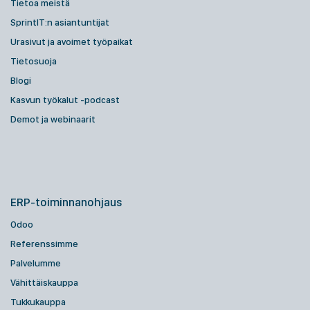
Tietoa meistä
SprintIT:n asiantuntijat
Urasivut ja avoimet työpaikat
Tietosuoja
Blogi
Kasvun työkalut -podcast
Demot ja webinaarit
ERP-toiminnanohjaus
Odoo
Referenssimme
Palvelumme
Vähittäiskauppa
Tukkukauppa