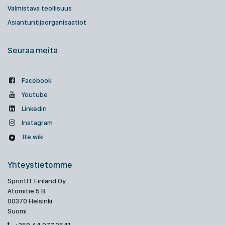
Valmistava teollisuus
Asiantuntijaorganisaatiot
Seuraa meitä
Facebook
Youtube
Linkedin
Instagram
Ite wiki
Yhteystietomme
SprintIT Finland Oy
Atomitie 5 B
00370 Helsinki
Suomi