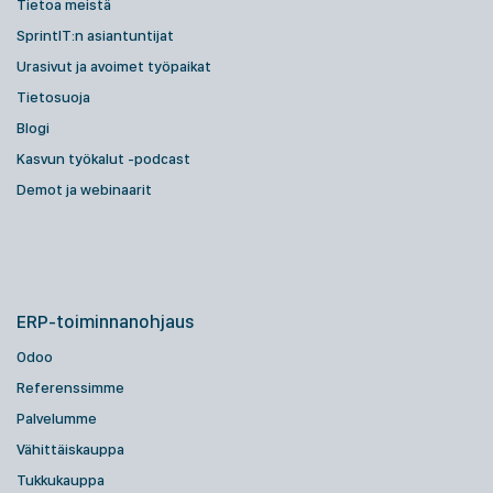
Tietoa meistä
SprintIT:n asiantuntijat
Urasivut ja avoimet työpaikat
Tietosuoja
Blogi
Kasvun työkalut -podcast
Demot ja webinaarit
ERP-toiminnanohjaus
Odoo
Referenssimme
Palvelumme
Vähittäiskauppa
Tukkukauppa