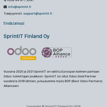
+358 44 977 3541
info@sprintit.fi
Tukipyynnöt:
support@sprintit.fi
Pyydä tarjous!
SprintIT Finland Oy
Vuosina 2020 ja 2021 SprintIT on valittu Euroopan kolmen parhaan
Odoo-toimittajan joukkoon. SprintIT on ollut Odoo Gold Partner
vuodesta 2018 lähtien, ja kuulumme myös BOP (Best Odoo Partners)
Allianceen.
Copyright © SprintIT Finland Oy 2026