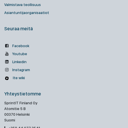
Valmistava teollisuus
Asiantuntijaorganisaatiot
Seuraa meitä
Facebook
Youtube
Linkedin
Instagram
Ite wiki
Yhteystietomme
SprintIT Finland Oy
Atomitie 5 B
00370 Helsinki
Suomi