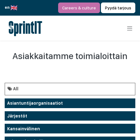
Siirry sisältöön
en
Careers & culture
Pyydä tarjous
Asiakkaitamme toimialoittain
All
Asiantuntijaorganisaatiot
Järjestöt
Kansainvälinen