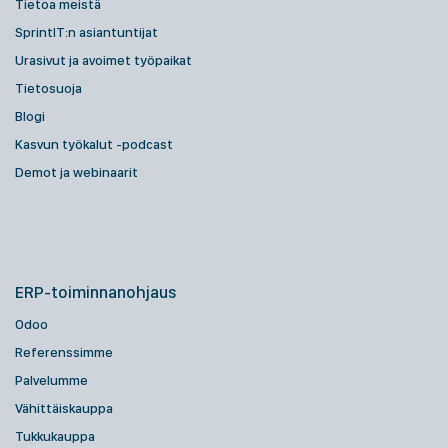
Tietoa meistä
SprintIT:n asiantuntijat
Urasivut ja avoimet työpaikat
Tietosuoja
Blogi
Kasvun työkalut -podcast
Demot ja webinaarit
ERP-toiminnanohjaus
Odoo
Referenssimme
Palvelumme
Vähittäiskauppa
Tukkukauppa