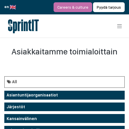
Siirry sisältöön
en
Careers & culture
Pyydä tarjous
Asiakkaitamme toimialoittain
All
Asiantuntijaorganisaatiot
Järjestöt
Kansainvälinen