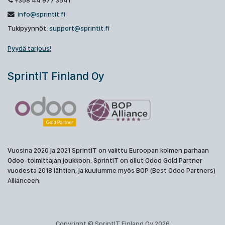
+358 44 977 3541
info@sprintit.fi
Tukipyynnöt:
support@sprintit.fi
Pyydä tarjous!
SprintIT Finland Oy
Vuosina 2020 ja 2021 SprintIT on valittu Euroopan kolmen parhaan
Odoo-toimittajan joukkoon. SprintIT on ollut Odoo Gold Partner
vuodesta 2018 lähtien, ja kuulumme myös BOP (Best Odoo Partners)
Allianceen.
Copyright © SprintIT Finland Oy 2026