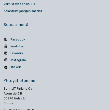
Valmistava teollisuus
Asiantuntijaorganisaatiot
Seuraa meitä
Facebook
Youtube
Linkedin
Instagram
Ite wiki
Yhteystietomme
SprintIT Finland Oy
Atomitie 5 B
00370 Helsinki
Suomi