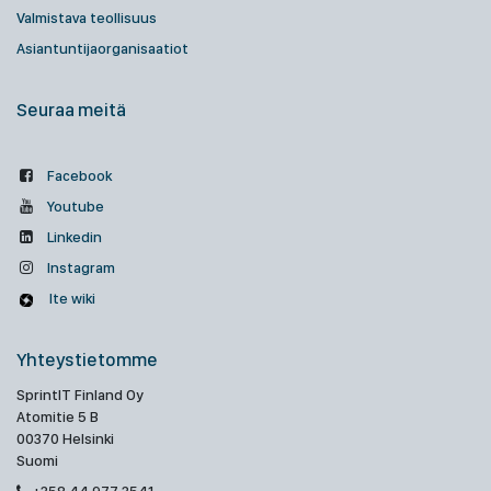
Valmistava teollisuus
Asiantuntijaorganisaatiot
Seuraa meitä
Facebook
Youtube
Linkedin
Instagram
Ite wiki
Yhteystietomme
SprintIT Finland Oy
Atomitie 5 B
00370 Helsinki
Suomi