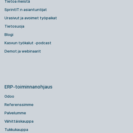
Tietoa meistä
SprintIT:n asiantuntijat
Urasivut ja avoimet työpaikat
Tietosuoja
Blogi
Kasvun työkalut -podcast
Demot ja webinaarit
ERP-toiminnanohjaus
Odoo
Referenssimme
Palvelumme
Vähittäiskauppa
Tukkukauppa