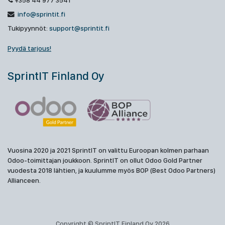
+358 44 977 3541
info@sprintit.fi
Tukipyynnöt:
support@sprintit.fi
Pyydä tarjous!
SprintIT Finland Oy
Vuosina 2020 ja 2021 SprintIT on valittu Euroopan kolmen parhaan
Odoo-toimittajan joukkoon. SprintIT on ollut Odoo Gold Partner
vuodesta 2018 lähtien, ja kuulumme myös BOP (Best Odoo Partners)
Allianceen.
Copyright © SprintIT Finland Oy 2026