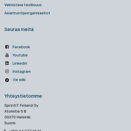
Valmistava teollisuus
Asiantuntijaorganisaatiot
Seuraa meitä
Facebook
Youtube
Linkedin
Instagram
Ite wiki
Yhteystietomme
SprintIT Finland Oy
Atomitie 5 B
00370 Helsinki
Suomi