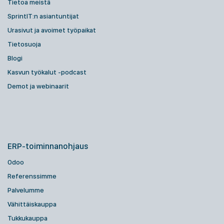
Tietoa meistä
SprintIT:n asiantuntijat
Urasivut ja avoimet työpaikat
Tietosuoja
Blogi
Kasvun työkalut -podcast
Demot ja webinaarit
ERP-toiminnanohjaus
Odoo
Referenssimme
Palvelumme
Vähittäiskauppa
Tukkukauppa