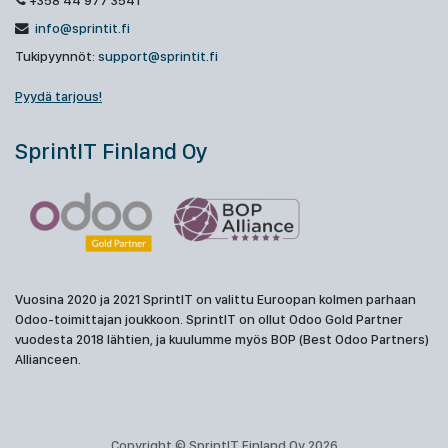
+358 44 977 3541
info@sprintit.fi
Tukipyynnöt:
support@sprintit.fi
Pyydä tarjous!
SprintIT Finland Oy
Vuosina 2020 ja 2021 SprintIT on valittu Euroopan kolmen parhaan
Odoo-toimittajan joukkoon. SprintIT on ollut Odoo Gold Partner
vuodesta 2018 lähtien, ja kuulumme myös BOP (Best Odoo Partners)
Allianceen.
Copyright © SprintIT Finland Oy 2026