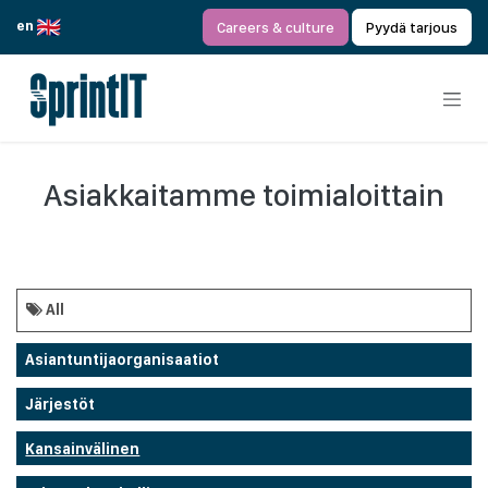
Siirry sisältöön
en
Careers & culture
Pyydä tarjous
Asiakkaitamme toimialoittain
All
Asiantuntijaorganisaatiot
Järjestöt
Kansainvälinen