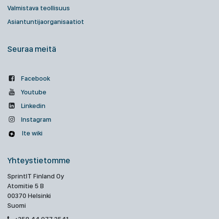
Valmistava teollisuus
Asiantuntijaorganisaatiot
Seuraa meitä
Facebook
Youtube
Linkedin
Instagram
Ite wiki
Yhteystietomme
SprintIT Finland Oy
Atomitie 5 B
00370 Helsinki
Suomi