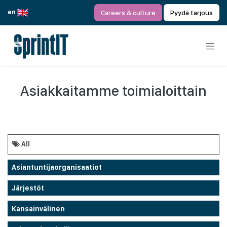
Siirry sisältöön
en
Careers & culture
Pyydä tarjous
Asiakkaitamme toimialoittain
All
Asiantuntijaorganisaatiot
Järjestöt
Kansainvälinen