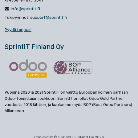
+358 44 977 3541
info@sprintit.fi
Tukipyynnöt:
support@sprintit.fi
Pyydä tarjous!
SprintIT Finland Oy
Vuosina 2020 ja 2021 SprintIT on valittu Euroopan kolmen parhaan
Odoo-toimittajan joukkoon. SprintIT on ollut Odoo Gold Partner
vuodesta 2018 lähtien, ja kuulumme myös BOP (Best Odoo Partners)
Allianceen.
Copyright © SprintIT Finland Oy 2026