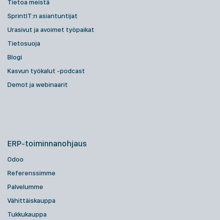
Tietoa meistä
SprintIT:n asiantuntijat
Urasivut ja avoimet työpaikat
Tietosuoja
Blogi
Kasvun työkalut -podcast
Demot ja webinaarit
ERP-toiminnanohjaus
Odoo
Referenssimme
Palvelumme
Vähittäiskauppa
Tukkukauppa