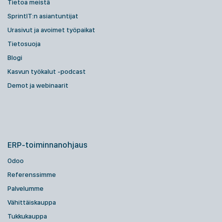
Tietoa meistä
SprintIT:n asiantuntijat
Urasivut ja avoimet työpaikat
Tietosuoja
Blogi
Kasvun työkalut -podcast
Demot ja webinaarit
ERP-toiminnanohjaus
Odoo
Referenssimme
Palvelumme
Vähittäiskauppa
Tukkukauppa