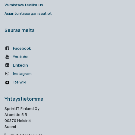
Valmistava teollisuus
Asiantuntijaorganisaatiot
Seuraa meitä
Facebook
Youtube
Linkedin
Instagram
Ite wiki
Yhteystietomme
SprintIT Finland Oy
Atomitie 5 B
00370 Helsinki
Suomi