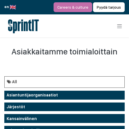
Siirry sisältöön
en
Careers & culture
Pyydä tarjous
Asiakkaitamme toimialoittain
All
Asiantuntijaorganisaatiot
Järjestöt
Kansainvälinen