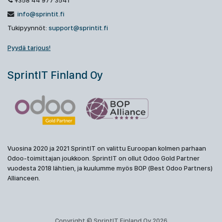
+358 44 977 3541
info@sprintit.fi
Tukipyynnöt:
support@sprintit.fi
Pyydä tarjous!
SprintIT Finland Oy
Vuosina 2020 ja 2021 SprintIT on valittu Euroopan kolmen parhaan
Odoo-toimittajan joukkoon. SprintIT on ollut Odoo Gold Partner
vuodesta 2018 lähtien, ja kuulumme myös BOP (Best Odoo Partners)
Allianceen.
Copyright © SprintIT Finland Oy 2026