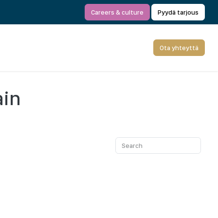
Careers & culture
Pyydä tarjous
Ota yhteyttä
ain