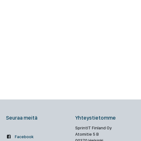
Seuraa meitä
Yhteystietomme
SprintIT Finland Oy
Atomitie 5 B
Facebook
00370 Helsinki