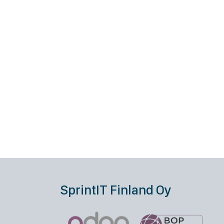
SprintIT Finland Oy