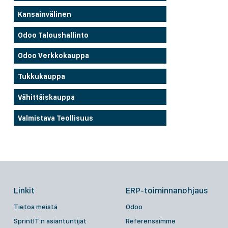
Kansainvälinen
Odoo Taloushallinto
Odoo Verkkokauppa
Tukkukauppa
Vähittäiskauppa
Valmistava Teollisuus
Linkit
ERP-toiminnanohjaus
Tietoa meistä
Odoo
SprintIT:n asiantuntijat
Referenssimme