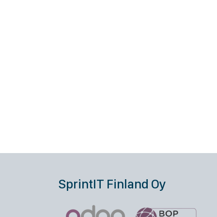
SprintIT Finland Oy