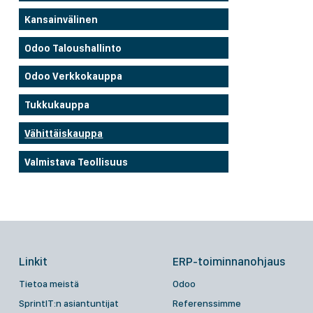
Kansainvälinen
Odoo Taloushallinto
Odoo Verkkokauppa
Tukkukauppa
Vähittäiskauppa
Valmistava Teollisuus
Linkit
ERP-toiminnanohjaus
Tietoa meistä
Odoo
SprintIT:n asiantuntijat
Referenssimme