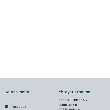
Seuraa meitä
Yhteystietomme
SprintIT Finland Oy
Atomitie 5 B
Facebook
00370 Helsinki