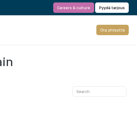
Careers & culture
Pyydä tarjous
Ota yhteyttä
ain