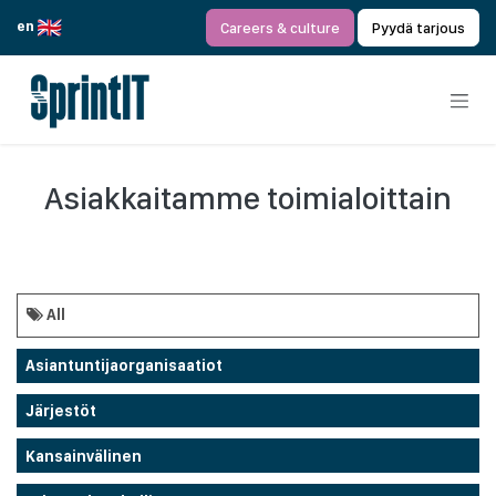
Siirry sisältöön
en
Careers & culture
Pyydä tarjous
Asiakkaitamme toimialoittain
All
Asiantuntijaorganisaatiot
Järjestöt
Kansainvälinen