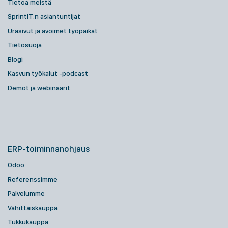
Tietoa meistä
SprintIT:n asiantuntijat
Urasivut ja avoimet työpaikat
Tietosuoja
Blogi
Kasvun työkalut -podcast
Demot ja webinaarit
ERP-toiminnanohjaus
Odoo
Referenssimme
Palvelumme
Vähittäiskauppa
Tukkukauppa