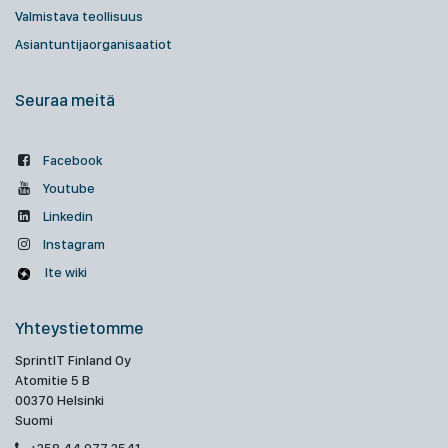
Valmistava teollisuus
Asiantuntijaorganisaatiot
Seuraa meitä
Facebook
Youtube
Linkedin
Instagram
Ite wiki
Yhteystietomme
SprintIT Finland Oy
Atomitie 5 B
00370 Helsinki
Suomi