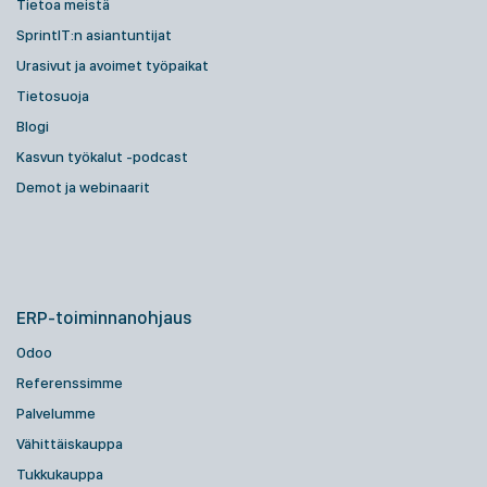
Tietoa meistä
SprintIT:n asiantuntijat
Urasivut ja avoimet työpaikat
Tietosuoja
Blogi
Kasvun työkalut -podcast
Demot ja webinaarit
ERP-toiminnanohjaus
Odoo
Referenssimme
Palvelumme
Vähittäiskauppa
Tukkukauppa