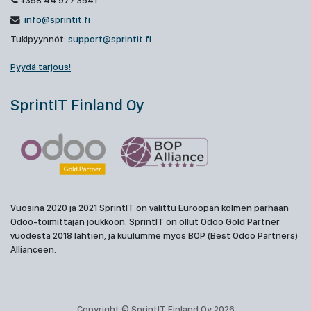
+358 44 977 3541
info@sprintit.fi
Tukipyynnöt:
support@sprintit.fi
Pyydä tarjous!
SprintIT Finland Oy
Vuosina 2020 ja 2021 SprintIT on valittu Euroopan kolmen parhaan
Odoo-toimittajan joukkoon. SprintIT on ollut Odoo Gold Partner
vuodesta 2018 lähtien, ja kuulumme myös BOP (Best Odoo Partners)
Allianceen.
Copyright © SprintIT Finland Oy 2026