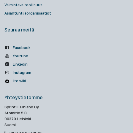
Valmistava teollisuus
Asiantuntijaorganisaatiot
Seuraa meitä
Facebook
Youtube
Linkedin
Instagram
Ite wiki
Yhteystietomme
SprintIT Finland Oy
Atomitie 5 B
00370 Helsinki
Suomi