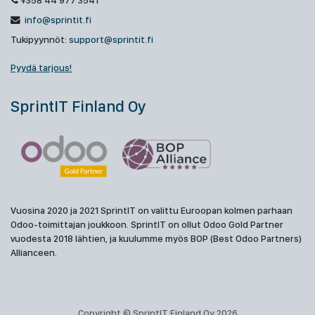
+358 44 977 3541
info@sprintit.fi
Tukipyynnöt:
support@sprintit.fi
Pyydä tarjous!
SprintIT Finland Oy
Vuosina 2020 ja 2021 SprintIT on valittu Euroopan kolmen parhaan
Odoo-toimittajan joukkoon. SprintIT on ollut Odoo Gold Partner
vuodesta 2018 lähtien, ja kuulumme myös BOP (Best Odoo Partners)
Allianceen.
Copyright © SprintIT Finland Oy 2026