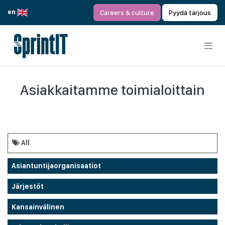
Siirry sisältöön
en
Careers & culture
Pyydä tarjous
Asiakkaitamme toimialoittain
All
Asiantuntijaorganisaatiot
Järjestöt
Kansainvälinen