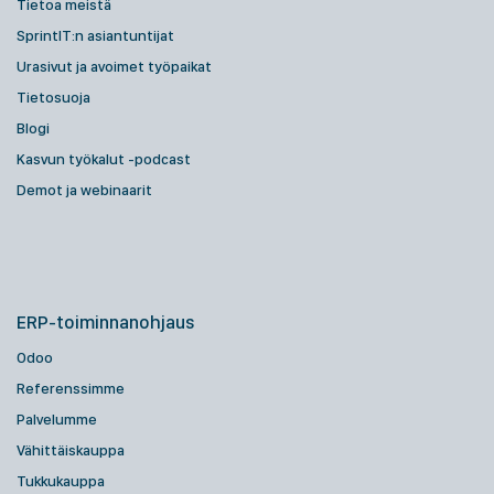
Tietoa meistä
SprintIT:n asiantuntijat
Urasivut ja avoimet työpaikat
Tietosuoja
Blogi
Kasvun työkalut -podcast
Demot ja webinaarit
ERP-toiminnanohjaus
Odoo
Referenssimme
Palvelumme
Vähittäiskauppa
Tukkukauppa