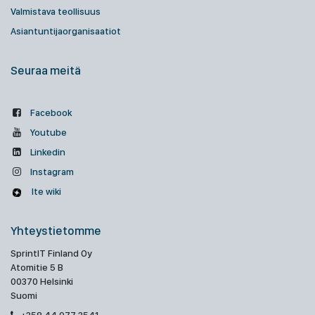
Valmistava teollisuus
Asiantuntijaorganisaatiot
Seuraa meitä
Facebook
Youtube
Linkedin
Instagram
Ite wiki
Yhteystietomme
SprintIT Finland Oy
Atomitie 5 B
00370 Helsinki
Suomi