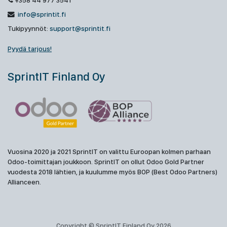
+358 44 977 3541
info@sprintit.fi
Tukipyynnöt:
support@sprintit.fi
Pyydä tarjous!
SprintIT Finland Oy
Vuosina 2020 ja 2021 SprintIT on valittu Euroopan kolmen parhaan
Odoo-toimittajan joukkoon. SprintIT on ollut Odoo Gold Partner
vuodesta 2018 lähtien, ja kuulumme myös BOP (Best Odoo Partners)
Allianceen.
Copyright © SprintIT Finland Oy 2026