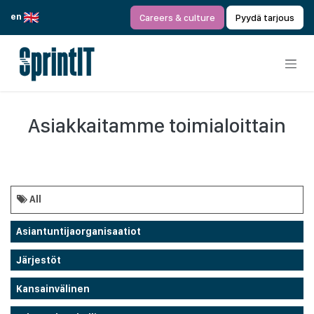
Siirry sisältöön
en
Careers & culture
Pyydä tarjous
Asiakkaitamme toimialoittain
All
Asiantuntijaorganisaatiot
Järjestöt
Kansainvälinen