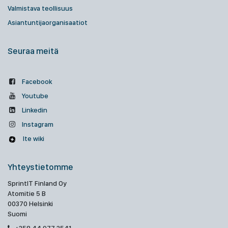
Valmistava teollisuus
Asiantuntijaorganisaatiot
Seuraa meitä
Facebook
Youtube
Linkedin
Instagram
Ite wiki
Yhteystietomme
SprintIT Finland Oy
Atomitie 5 B
00370 Helsinki
Suomi