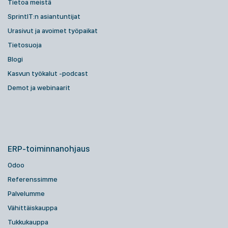
Tietoa meistä
SprintIT:n asiantuntijat
Urasivut ja avoimet työpaikat
Tietosuoja
Blogi
Kasvun työkalut -podcast
Demot ja webinaarit
ERP-toiminnanohjaus
Odoo
Referenssimme
Palvelumme
Vähittäiskauppa
Tukkukauppa