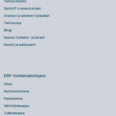
Tietoa meistä
SprintIT:n asiantuntijat
Urasivut ja avoimet työpaikat
Tietosuoja
Blogi
Kasvun työkalut -podcast
Demot ja webinaarit
ERP-toiminnanohjaus
Odoo
Referenssimme
Palvelumme
Vähittäiskauppa
Tukkukauppa