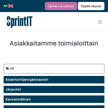
Siirry sisältöön
en
Careers & culture
Pyydä tarjous
Asiakkaitamme toimialoittain
All
Asiantuntijaorganisaatiot
Järjestöt
Kansainvälinen