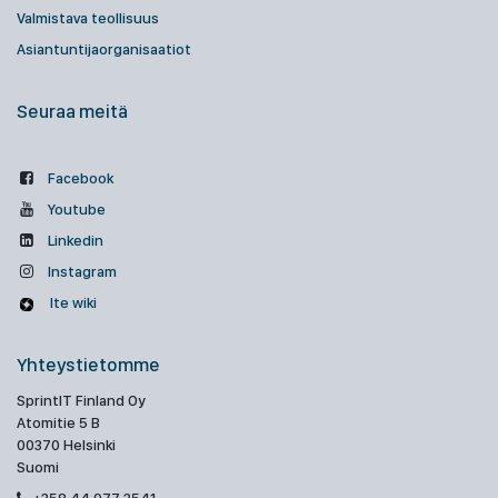
Valmistava teollisuus
Asiantuntijaorganisaatiot
Seuraa meitä
Facebook
Youtube
Linkedin
Instagram
Ite wiki
Yhteystietomme
SprintIT Finland Oy
Atomitie 5 B
00370 Helsinki
Suomi