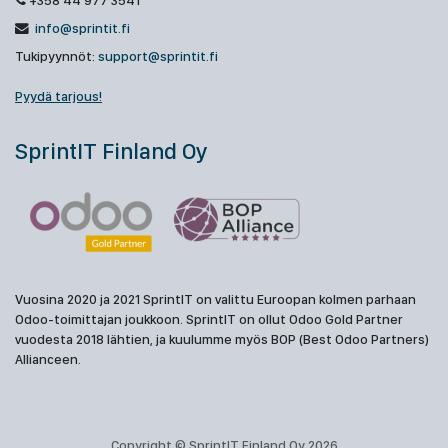
+358 44 977 3541
info@sprintit.fi
Tukipyynnöt:
support@sprintit.fi
Pyydä tarjous!
SprintIT Finland Oy
Vuosina 2020 ja 2021 SprintIT on valittu Euroopan kolmen parhaan
Odoo-toimittajan joukkoon. SprintIT on ollut Odoo Gold Partner
vuodesta 2018 lähtien, ja kuulumme myös BOP (Best Odoo Partners)
Allianceen.
Copyright © SprintIT Finland Oy 2026