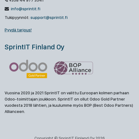
+358 44 977 3541
info@sprintit.fi
Tukipyynnöt:
support@sprintit.fi
Pyydä tarjous!
SprintIT Finland Oy
Vuosina 2020 ja 2021 SprintIT on valittu Euroopan kolmen parhaan
Odoo-toimittajan joukkoon. SprintIT on ollut Odoo Gold Partner
vuodesta 2018 lähtien, ja kuulumme myös BOP (Best Odoo Partners)
Allianceen.
Copyright © SprintIT Finland Oy 2026