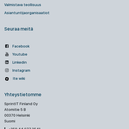
Valmistava teollisuus
Asiantuntijaorganisaatiot
Seuraa meitä
Facebook
Youtube
Linkedin
Instagram
Ite wiki
Yhteystietomme
SprintIT Finland Oy
Atomitie 5 B
00370 Helsinki
Suomi