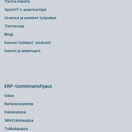
Tietoa meistä
SprintIT:n asiantuntijat
Urasivut ja avoimet työpaikat
Tietosuoja
Blogi
Kasvun työkalut -podcast
Demot ja webinaarit
ERP-toiminnanohjaus
Odoo
Referenssimme
Palvelumme
Vähittäiskauppa
Tukkukauppa