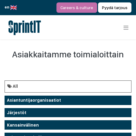
Siirry sisältöön
en
Careers & culture
Pyydä tarjous
Asiakkaitamme toimialoittain
All
Asiantuntijaorganisaatiot
Järjestöt
Kansainvälinen