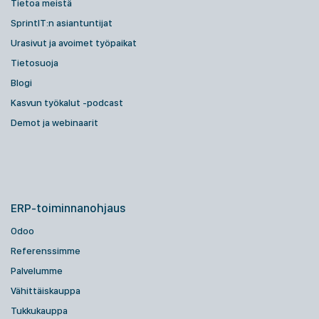
Tietoa meistä
SprintIT:n asiantuntijat
Urasivut ja avoimet työpaikat
Tietosuoja
Blogi
Kasvun työkalut -podcast
Demot ja webinaarit
ERP-toiminnanohjaus
Odoo
Referenssimme
Palvelumme
Vähittäiskauppa
Tukkukauppa