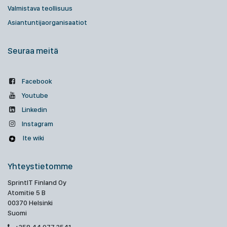
Valmistava teollisuus
Asiantuntijaorganisaatiot
Seuraa meitä
Facebook
Youtube
Linkedin
Instagram
Ite wiki
Yhteystietomme
SprintIT Finland Oy
Atomitie 5 B
00370 Helsinki
Suomi