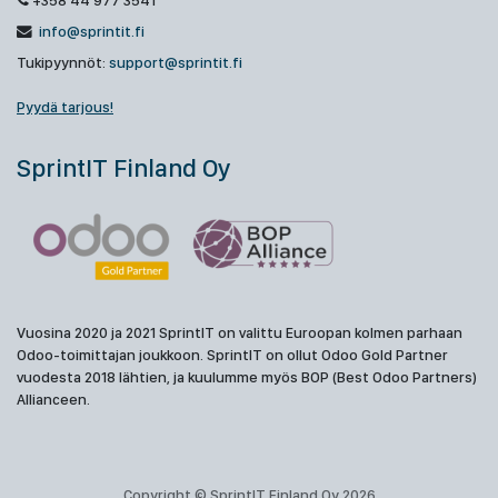
+358 44 977 3541
info@sprintit.fi
Tukipyynnöt:
support@sprintit.fi
Pyydä tarjous!
SprintIT Finland Oy
Vuosina 2020 ja 2021 SprintIT on valittu Euroopan kolmen parhaan
Odoo-toimittajan joukkoon. SprintIT on ollut Odoo Gold Partner
vuodesta 2018 lähtien, ja kuulumme myös BOP (Best Odoo Partners)
Allianceen.
Copyright © SprintIT Finland Oy 2026