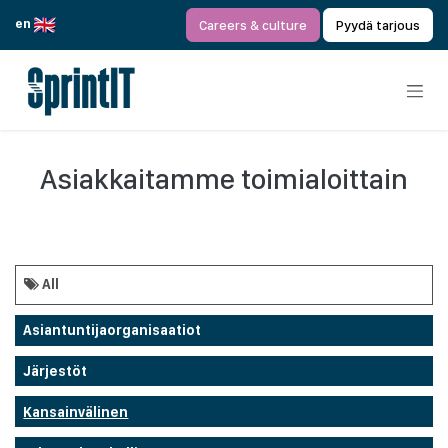
Siirry sisältöön
en
Careers & culture
Pyydä tarjous
Asiakkaitamme toimialoittain
All
Asiantuntijaorganisaatiot
Järjestöt
Kansainvälinen