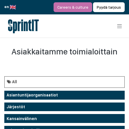
Siirry sisältöön
en
Careers & culture
Pyydä tarjous
Asiakkaitamme toimialoittain
All
Asiantuntijaorganisaatiot
Järjestöt
Kansainvälinen