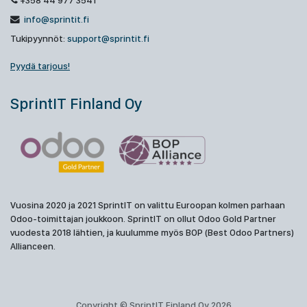
+358 44 977 3541
info@sprintit.fi
Tukipyynnöt:
support@sprintit.fi
Pyydä tarjous!
SprintIT Finland Oy
Vuosina 2020 ja 2021 SprintIT on valittu Euroopan kolmen parhaan
Odoo-toimittajan joukkoon. SprintIT on ollut Odoo Gold Partner
vuodesta 2018 lähtien, ja kuulumme myös BOP (Best Odoo Partners)
Allianceen.
Copyright © SprintIT Finland Oy 2026