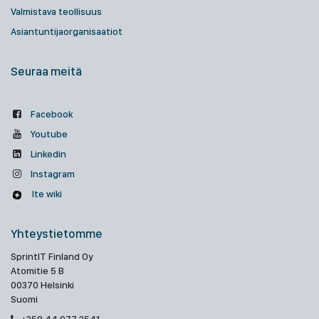
Valmistava teollisuus
Asiantuntijaorganisaatiot
Seuraa meitä
Facebook
Youtube
Linkedin
Instagram
Ite wiki
Yhteystietomme
SprintIT Finland Oy
Atomitie 5 B
00370 Helsinki
Suomi