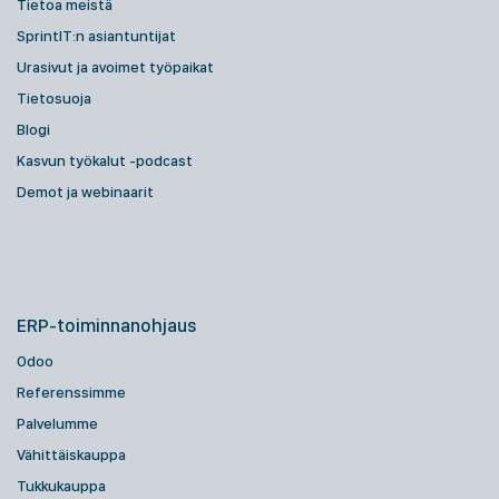
Tietoa meistä
SprintIT:n asiantuntijat
Urasivut ja avoimet työpaikat
Tietosuoja
Blogi
Kasvun työkalut -podcast
Demot ja webinaarit
ERP-toiminnanohjaus
Odoo
Referenssimme
Palvelumme
Vähittäiskauppa
Tukkukauppa