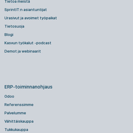
Tietoa meistä
SprintIT:n asiantuntijat
Urasivut ja avoimet työpaikat
Tietosuoja
Blogi
Kasvun työkalut -podcast
Demot ja webinaarit
ERP-toiminnanohjaus
Odoo
Referenssimme
Palvelumme
Vähittäiskauppa
Tukkukauppa