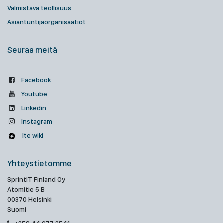
Valmistava teollisuus
Asiantuntijaorganisaatiot
Seuraa meitä
Facebook
Youtube
Linkedin
Instagram
Ite wiki
Yhteystietomme
SprintIT Finland Oy
Atomitie 5 B
00370 Helsinki
Suomi