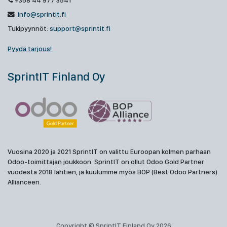
+358 44 977 3541
info@sprintit.fi
Tukipyynnöt:
support@sprintit.fi
Pyydä tarjous!
SprintIT Finland Oy
Vuosina 2020 ja 2021 SprintIT on valittu Euroopan kolmen parhaan
Odoo-toimittajan joukkoon. SprintIT on ollut Odoo Gold Partner
vuodesta 2018 lähtien, ja kuulumme myös BOP (Best Odoo Partners)
Allianceen.
Copyright © SprintIT Finland Oy 2026