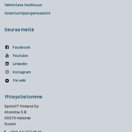
Valmistava teollisuus
Asiantuntijaorganisaatiot
Seuraa meitä
Facebook
Youtube
Linkedin
Instagram
Ite wiki
Yhteystietomme
SprintIT Finland Oy
Atomitie 5 B
00370 Helsinki
Suomi