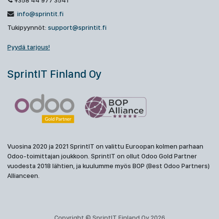
+358 44 977 3541
info@sprintit.fi
Tukipyynnöt:
support@sprintit.fi
Pyydä tarjous!
SprintIT Finland Oy
Vuosina 2020 ja 2021 SprintIT on valittu Euroopan kolmen parhaan
Odoo-toimittajan joukkoon. SprintIT on ollut Odoo Gold Partner
vuodesta 2018 lähtien, ja kuulumme myös BOP (Best Odoo Partners)
Allianceen.
Copyright © SprintIT Finland Oy 2026