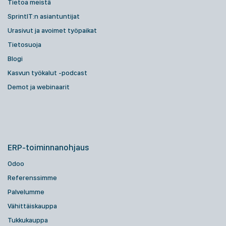
Tietoa meistä
SprintIT:n asiantuntijat
Urasivut ja avoimet työpaikat
Tietosuoja
Blogi
Kasvun työkalut -podcast
Demot ja webinaarit
ERP-toiminnanohjaus
Odoo
Referenssimme
Palvelumme
Vähittäiskauppa
Tukkukauppa