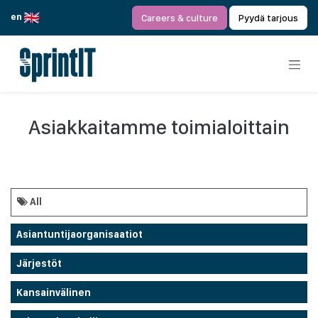
Siirry sisältöön
en
Careers & culture
Pyydä tarjous
Asiakkaitamme toimialoittain
All
Asiantuntijaorganisaatiot
Järjestöt
Kansainvälinen