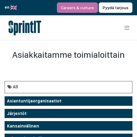
Siirry sisältöön
en
Careers & culture
Pyydä tarjous
Asiakkaitamme toimialoittain
All
Asiantuntijaorganisaatiot
Järjestöt
Kansainvälinen