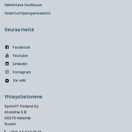
Valmistava teollisuus
Asiantuntijaorganisaatiot
Seuraa meitä
Facebook
Youtube
Linkedin
Instagram
Ite wiki
Yhteystietomme
SprintIT Finland Oy
Atomitie 5 B
00370 Helsinki
Suomi