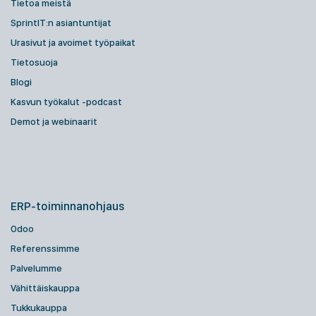
Tietoa meistä
SprintIT:n asiantuntijat
Urasivut ja avoimet työpaikat
Tietosuoja
Blogi
Kasvun työkalut -podcast
Demot ja webinaarit
ERP-toiminnanohjaus
Odoo
Referenssimme
Palvelumme
Vähittäiskauppa
Tukkukauppa