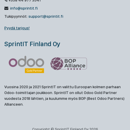
+358 44 977 3541
info@sprintit.fi
Tukipyynnöt:
support@sprintit.fi
Pyydä tarjous!
SprintIT Finland Oy
Vuosina 2020 ja 2021 SprintIT on valittu Euroopan kolmen parhaan
Odoo-toimittajan joukkoon. SprintIT on ollut Odoo Gold Partner
vuodesta 2018 lähtien, ja kuulumme myös BOP (Best Odoo Partners)
Allianceen.
Copyright © SprintIT Finland Oy 2026