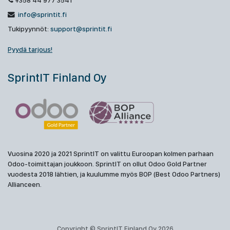
+358 44 977 3541
info@sprintit.fi
Tukipyynnöt:
support@sprintit.fi
Pyydä tarjous!
SprintIT Finland Oy
Vuosina 2020 ja 2021 SprintIT on valittu Euroopan kolmen parhaan
Odoo-toimittajan joukkoon. SprintIT on ollut Odoo Gold Partner
vuodesta 2018 lähtien, ja kuulumme myös BOP (Best Odoo Partners)
Allianceen.
Copyright © SprintIT Finland Oy 2026