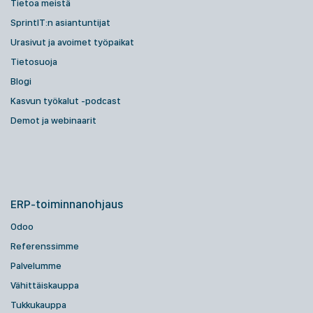
Tietoa meistä
SprintIT:n asiantuntijat
Urasivut ja avoimet työpaikat
Tietosuoja
Blogi
Kasvun työkalut -podcast
Demot ja webinaarit
ERP-toiminnanohjaus
Odoo
Referenssimme
Palvelumme
Vähittäiskauppa
Tukkukauppa