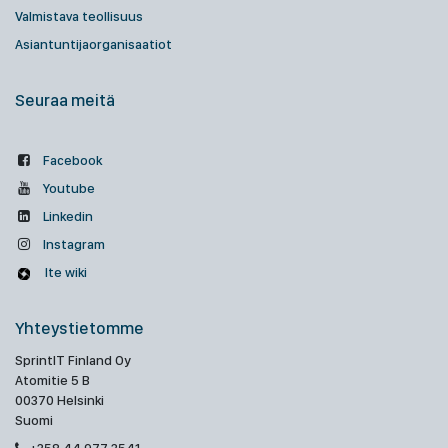
Valmistava teollisuus
Asiantuntijaorganisaatiot
Seuraa meitä
Facebook
Youtube
Linkedin
Instagram
Ite wiki
Yhteystietomme
SprintIT Finland Oy
Atomitie 5 B
00370 Helsinki
Suomi