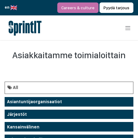
Siirry sisältöön
en
Careers & culture
Pyydä tarjous
Asiakkaitamme toimialoittain
All
Asiantuntijaorganisaatiot
Järjestöt
Kansainvälinen