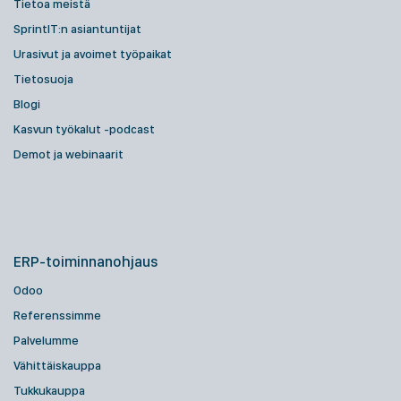
Tietoa meistä
SprintIT:n asiantuntijat
Urasivut ja avoimet työpaikat
Tietosuoja
Blogi
Kasvun työkalut -podcast
Demot ja webinaarit
ERP-toiminnanohjaus
Odoo
Referenssimme
Palvelumme
Vähittäiskauppa
Tukkukauppa