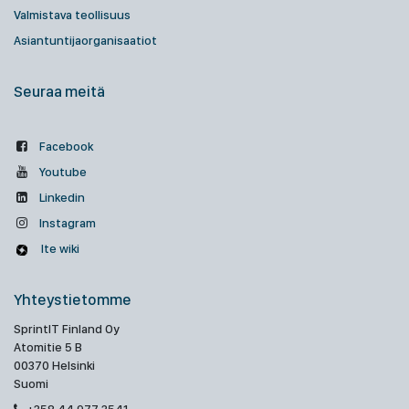
Valmistava teollisuus
Asiantuntijaorganisaatiot
Seuraa meitä
Facebook
Youtube
Linkedin
Instagram
Ite wiki
Yhteystietomme
SprintIT Finland Oy
Atomitie 5 B
00370 Helsinki
Suomi