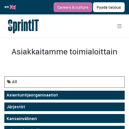
Siirry sisältöön
en
Careers & culture
Pyydä tarjous
Asiakkaitamme toimialoittain
All
Asiantuntijaorganisaatiot
Järjestöt
Kansainvälinen