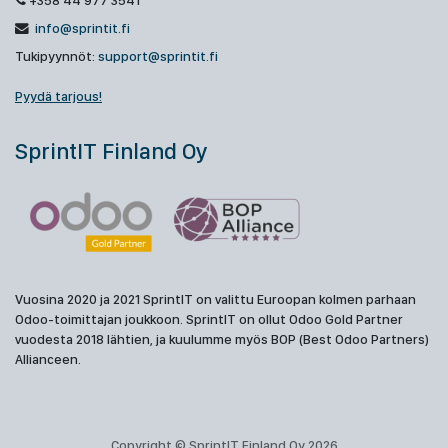
+358 44 977 3541
info@sprintit.fi
Tukipyynnöt:
support@sprintit.fi
Pyydä tarjous!
SprintIT Finland Oy
Vuosina 2020 ja 2021 SprintIT on valittu Euroopan kolmen parhaan
Odoo-toimittajan joukkoon. SprintIT on ollut Odoo Gold Partner
vuodesta 2018 lähtien, ja kuulumme myös BOP (Best Odoo Partners)
Allianceen.
Copyright © SprintIT Finland Oy 2026