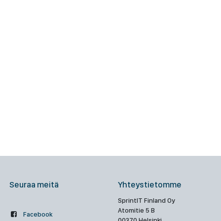
Seuraa meitä
Yhteystietomme
SprintIT Finland Oy
Atomitie 5 B
Facebook
00370 Helsinki