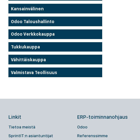
Kansainvälinen
Odoo Taloushallinto
Odoo Verkkokauppa
Tukkukauppa
Vähittäiskauppa
Valmistava Teollisuus
Linkit
ERP-toiminnanohjaus
Tietoa meistä
Odoo
SprintIT:n asiantuntijat
Referenssimme