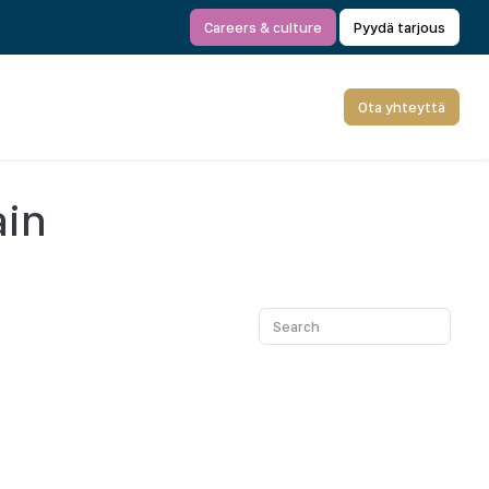
Careers & culture
Pyydä tarjous
Ota yhteyttä
ain