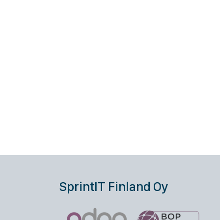
SprintIT Finland Oy