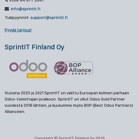
+358 44 977 3541
info@sprintit.fi
Tukipyynnöt:
support@sprintit.fi
Pyydä tarjous!
SprintIT Finland Oy
Vuosina 2020 ja 2021 SprintIT on valittu Euroopan kolmen parhaan
Odoo-toimittajan joukkoon. SprintIT on ollut Odoo Gold Partner
vuodesta 2018 lähtien, ja kuulumme myös BOP (Best Odoo Partners)
Allianceen.
Copyright © SprintIT Finland Oy 2026