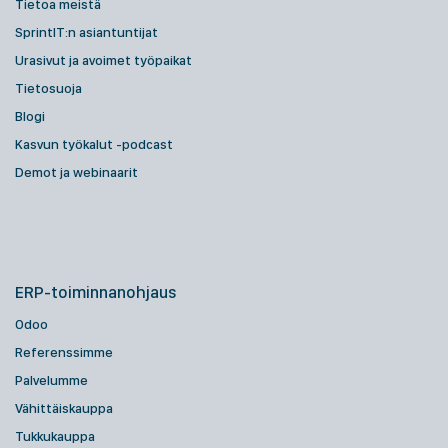
Tietoa meistä
SprintIT:n asiantuntijat
Urasivut ja avoimet työpaikat
Tietosuoja
Blogi
Kasvun työkalut -podcast
Demot ja webinaarit
ERP-toiminnanohjaus
Odoo
Referenssimme
Palvelumme
Vähittäiskauppa
Tukkukauppa