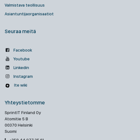
Valmistava teollisuus
Asiantuntijaorganisaatiot
Seuraa meitä
Facebook
Youtube
Linkedin
Instagram
Ite wiki
Yhteystietomme
SprintIT Finland Oy
Atomitie 5 B
00370 Helsinki
Suomi