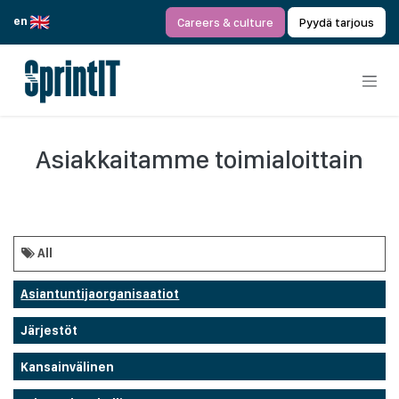
Siirry sisältöön
en
Careers & culture
Pyydä tarjous
Asiakkaitamme toimialoittain
All
Asiantuntijaorganisaatiot
Järjestöt
Kansainvälinen