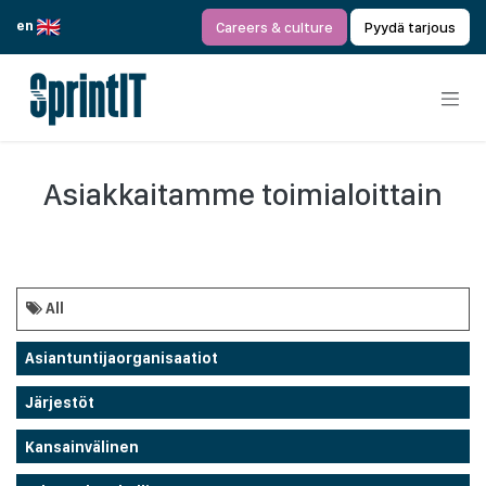
Siirry sisältöön
en
Careers & culture
Pyydä tarjous
Asiakkaitamme toimialoittain
All
Asiantuntijaorganisaatiot
Järjestöt
Kansainvälinen