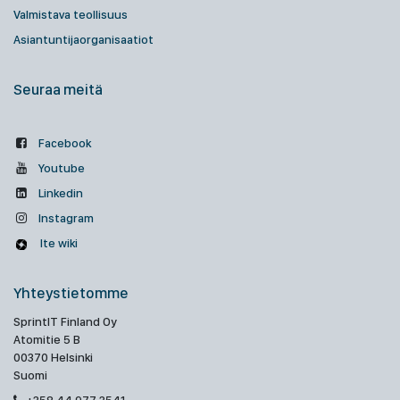
Valmistava teollisuus
Asiantuntijaorganisaatiot
Seuraa meitä
Facebook
Youtube
Linkedin
Instagram
Ite wiki
Yhteystietomme
SprintIT Finland Oy
Atomitie 5 B
00370 Helsinki
Suomi