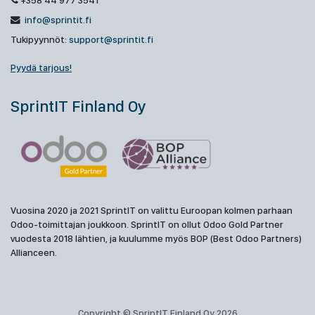
+358 44 977 3541
info@sprintit.fi
Tukipyynnöt:
support@sprintit.fi
Pyydä tarjous!
SprintIT Finland Oy
Vuosina 2020 ja 2021 SprintIT on valittu Euroopan kolmen parhaan
Odoo-toimittajan joukkoon. SprintIT on ollut Odoo Gold Partner
vuodesta 2018 lähtien, ja kuulumme myös BOP (Best Odoo Partners)
Allianceen.
Copyright © SprintIT Finland Oy 2026