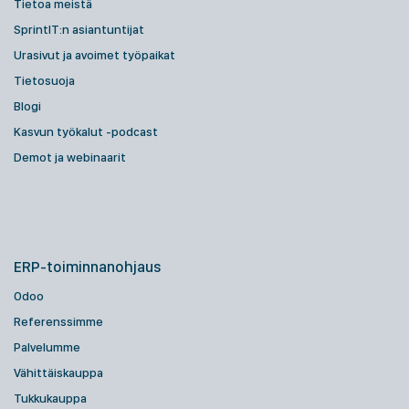
Tietoa meistä
SprintIT:n asiantuntijat
Urasivut ja avoimet työpaikat
Tietosuoja
Blogi
Kasvun työkalut -podcast
Demot ja webinaarit
ERP-toiminnanohjaus
Odoo
Referenssimme
Palvelumme
Vähittäiskauppa
Tukkukauppa