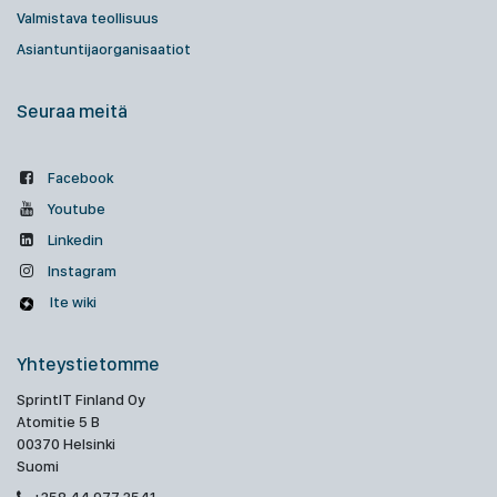
Valmistava teollisuus
Asiantuntijaorganisaatiot
Seuraa meitä
Facebook
Youtube
Linkedin
Instagram
Ite wiki
Yhteystietomme
SprintIT Finland Oy
Atomitie 5 B
00370 Helsinki
Suomi