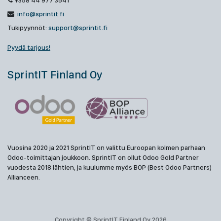
+358 44 977 3541
info@sprintit.fi
Tukipyynnöt:
support@sprintit.fi
Pyydä tarjous!
SprintIT Finland Oy
Vuosina 2020 ja 2021 SprintIT on valittu Euroopan kolmen parhaan
Odoo-toimittajan joukkoon. SprintIT on ollut Odoo Gold Partner
vuodesta 2018 lähtien, ja kuulumme myös BOP (Best Odoo Partners)
Allianceen.
Copyright © SprintIT Finland Oy 2026