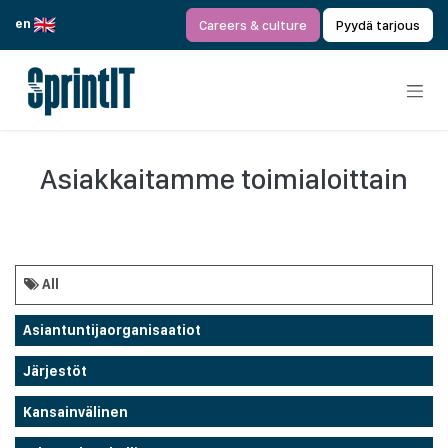
Siirry sisältöön
en
Careers & culture
Pyydä tarjous
Asiakkaitamme toimialoittain
All
Asiantuntijaorganisaatiot
Järjestöt
Kansainvälinen