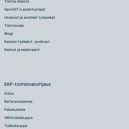
Tietoa meistä
SprintIT:n asiantuntijat
Urasivut ja avoimet työpaikat
Tietosuoja
Blogi
Kasvun työkalut -podcast
Demot ja webinaarit
ERP-toiminnanohjaus
Odoo
Referenssimme
Palvelumme
Vähittäiskauppa
Tukkukauppa