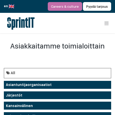
Siirry sisältöön
en
Careers & culture
Pyydä tarjous
Asiakkaitamme toimialoittain
All
Asiantuntijaorganisaatiot
Järjestöt
Kansainvälinen