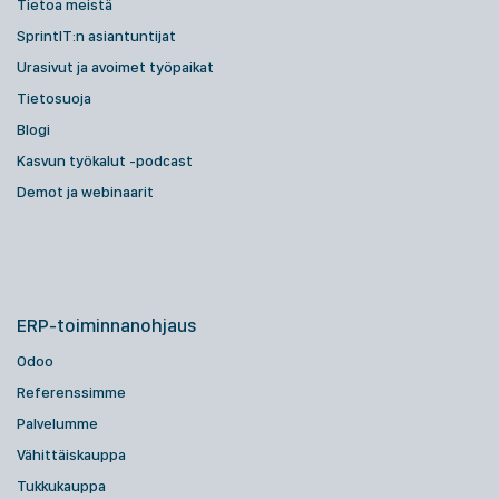
Tietoa meistä
SprintIT:n asiantuntijat
Urasivut ja avoimet työpaikat
Tietosuoja
Blogi
Kasvun työkalut -podcast
Demot ja webinaarit
ERP-toiminnanohjaus
Odoo
Referenssimme
Palvelumme
Vähittäiskauppa
Tukkukauppa