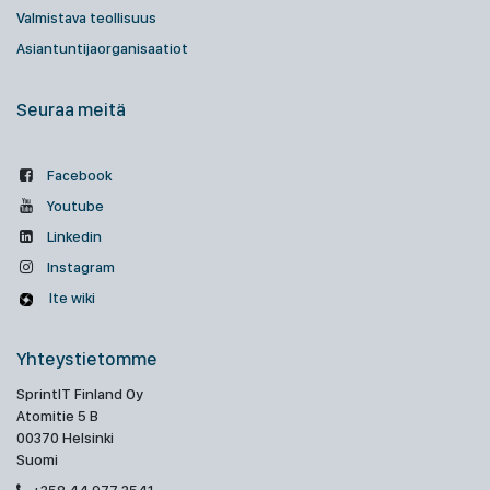
Valmistava teollisuus
Asiantuntijaorganisaatiot
Seuraa meitä
Facebook
Youtube
Linkedin
Instagram
Ite wiki
Yhteystietomme
SprintIT Finland Oy
Atomitie 5 B
00370 Helsinki
Suomi