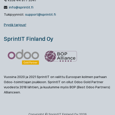
+358 44 977 3541
info@sprintit.fi
Tukipyynnöt:
support@sprintit.fi
Pyydä tarjous!
SprintIT Finland Oy
Vuosina 2020 ja 2021 SprintIT on valittu Euroopan kolmen parhaan
Odoo-toimittajan joukkoon. SprintIT on ollut Odoo Gold Partner
vuodesta 2018 lähtien, ja kuulumme myös BOP (Best Odoo Partners)
Allianceen.
Copyright © SprintIT Finland Oy 2026