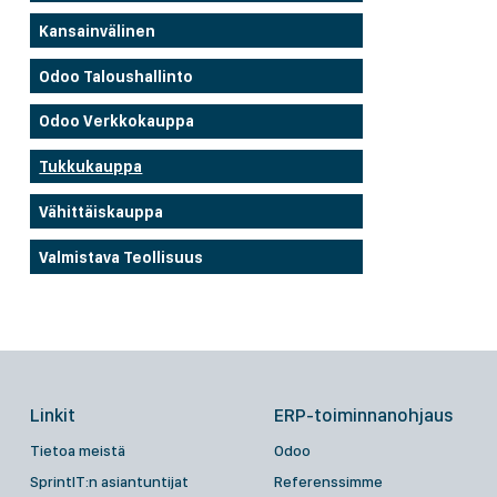
Kansainvälinen
Odoo Taloushallinto
Odoo Verkkokauppa
Tukkukauppa
Vähittäiskauppa
Valmistava Teollisuus
Linkit
ERP-toiminnanohjaus
Tietoa meistä
Odoo
SprintIT:n asiantuntijat
Referenssimme