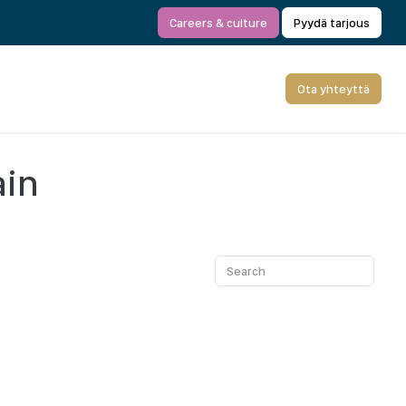
Careers & culture
Pyydä tarjous
Ota yhteyttä
ain