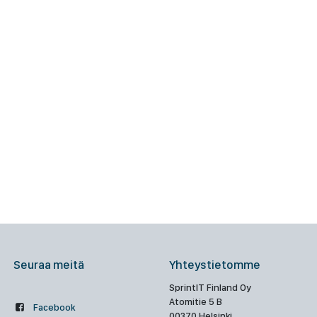
Seuraa meitä
Yhteystietomme
SprintIT Finland Oy
Atomitie 5 B
Facebook
00370 Helsinki