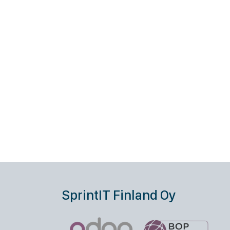
SprintIT Finland Oy