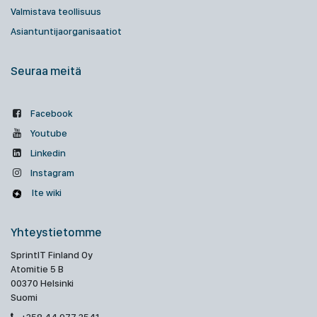
Valmistava teollisuus
Asiantuntijaorganisaatiot
Seuraa meitä
Facebook
Youtube
Linkedin
Instagram
Ite wiki
Yhteystietomme
SprintIT Finland Oy
Atomitie 5 B
00370 Helsinki
Suomi