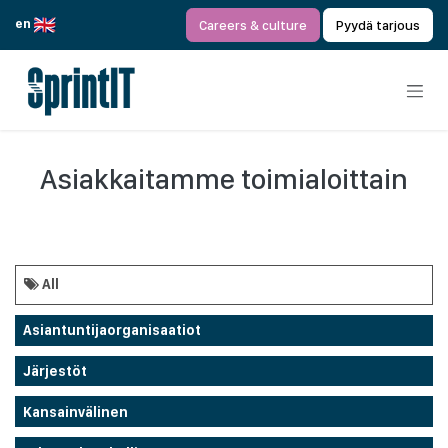
Siirry sisältöön
en
Careers & culture
Pyydä tarjous
Asiakkaitamme toimialoittain
All
Asiantuntijaorganisaatiot
Järjestöt
Kansainvälinen