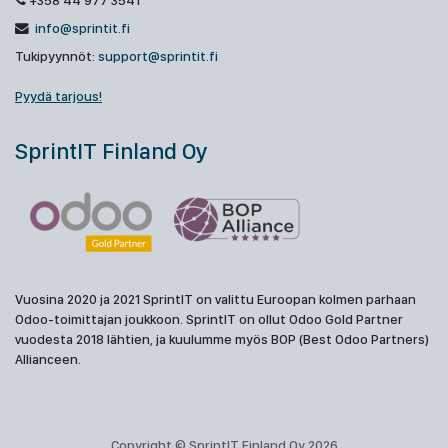
+358 44 977 3541
info@sprintit.fi
Tukipyynnöt:
support@sprintit.fi
Pyydä tarjous!
SprintIT Finland Oy
Vuosina 2020 ja 2021 SprintIT on valittu Euroopan kolmen parhaan
Odoo-toimittajan joukkoon. SprintIT on ollut Odoo Gold Partner
vuodesta 2018 lähtien, ja kuulumme myös BOP (Best Odoo Partners)
Allianceen.
Copyright © SprintIT Finland Oy 2026