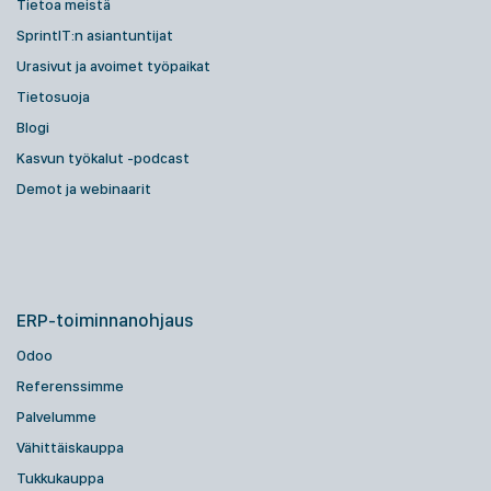
Tietoa meistä
SprintIT:n asiantuntijat
Urasivut ja avoimet työpaikat
Tietosuoja
Blogi
Kasvun työkalut -podcast
Demot ja webinaarit
ERP-toiminnanohjaus
Odoo
Referenssimme
Palvelumme
Vähittäiskauppa
Tukkukauppa