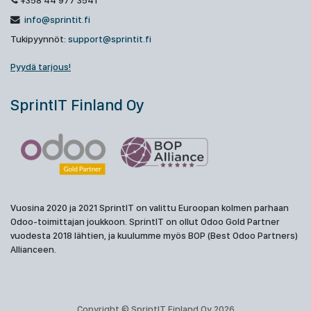
+358 44 977 3541
info@sprintit.fi
Tukipyynnöt:
support@sprintit.fi
Pyydä tarjous!
SprintIT Finland Oy
Vuosina 2020 ja 2021 SprintIT on valittu Euroopan kolmen parhaan
Odoo-toimittajan joukkoon. SprintIT on ollut Odoo Gold Partner
vuodesta 2018 lähtien, ja kuulumme myös BOP (Best Odoo Partners)
Allianceen.
Copyright © SprintIT Finland Oy 2026