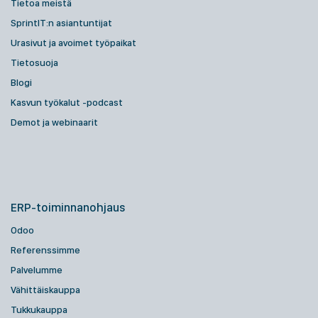
Tietoa meistä
SprintIT:n asiantuntijat
Urasivut ja avoimet työpaikat
Tietosuoja
Blogi
Kasvun työkalut -podcast
Demot ja webinaarit
ERP-toiminnanohjaus
Odoo
Referenssimme
Palvelumme
Vähittäiskauppa
Tukkukauppa