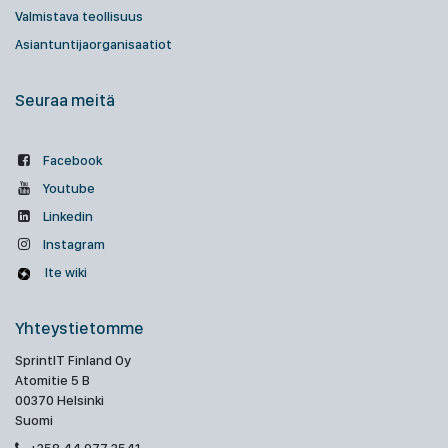
Valmistava teollisuus
Asiantuntijaorganisaatiot
Seuraa meitä
Facebook
Youtube
Linkedin
Instagram
Ite wiki
Yhteystietomme
SprintIT Finland Oy
Atomitie 5 B
00370 Helsinki
Suomi