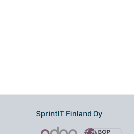
SprintIT Finland Oy