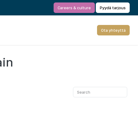
Careers & culture
Pyydä tarjous
Ota yhteyttä
ain