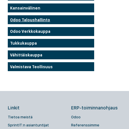
Kansainvälinen
Odoo Taloushallinto
Odoo Verkkokauppa
Tukkukauppa
Vähittäiskauppa
Valmistava Teollisuus
Linkit
ERP-toiminnanohjaus
Tietoa meistä
Odoo
SprintIT:n asiantuntijat
Referenssimme