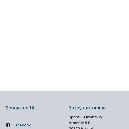
Seuraa meitä
Yhteystietomme
SprintIT Finland Oy
Atomitie 5 B
Facebook
00370 Helsinki